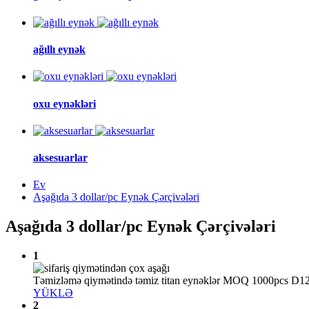
ağıllı eynək
oxu eynəkləri
aksesuarlar
Ev
Aşağıda 3 dollar/pc Eynək Çərçivələri
Aşağıda 3 dollar/pc Eynək Çərçivələri
1
Təmizləmə qiymətində təmiz titan eynəklər MOQ 1000pcs D1
YÜKLƏ
2