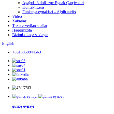
Aşağıda 3 dollar/pc Eynək Çərçivələri
Kontakt Lens
Funksiya eynəkləri – Ağıllı audio
Video
Xəbərlər
Tez-tez verilən suallar
Haqqımızda
Bizimlə əlaqə saxlayın
English
+8613858844563
günəş eynəyi