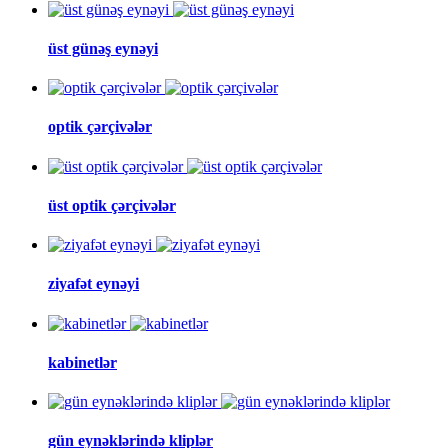
üst günəş eynəyi
optik çərçivələr
üst optik çərçivələr
ziyafət eynəyi
kabinetlər
gün eynəklərində kliplər