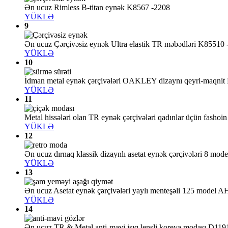
Ən ucuz Rimless B-titan eynək K8567 -2208
YÜKLƏ
9
Ən ucuz Çərçivəsiz eynək Ultra elastik TR məbədləri K85510 
YÜKLƏ
10
İdman metal eynək çərçivələri OAKLEY dizaynı qeyri-maqnit
YÜKLƏ
11
Metal hissələri olan TR eynək çərçivələri qadınlar üçün fashoi
YÜKLƏ
12
Ən ucuz dırnaq klassik dizaynlı asetat eynək çərçivələri 8 m
YÜKLƏ
13
Ən ucuz Asetat eynək çərçivələri yaylı menteşəli 125 model 
YÜKLƏ
14
Ən ucuz TR & Metal anti-mavi işıq lensli koreya modası D119