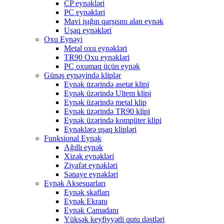
CP eynəkləri
PC eynəkləri
Mavi işığın qarşısını alan eynək
Uşaq eynəkləri
Oxu Eynəyi
Metal oxu eynəkləri
TR90 Oxu eynəkləri
PC oxumaq üçün eynək
Günəş eynəyində kliplər
Eynək üzərində asetat klipi
Eynək üzərində Ultem klipi
Eynək üzərində metal klip
Eynək üzərində TR90 klipi
Eynək üzərində kompüter klipi
Eynəklərə uşaq klipləri
Funksional Eynək
Ağıllı eynək
Xizək eynəkləri
Ziyafət eynəkləri
Sənaye eynəkləri
Eynək Aksesuarları
Eynək şkafları
Eynək Ekranı
Eynək Çamadanı
Yüksək keyfiyyətli qutu dəstləri