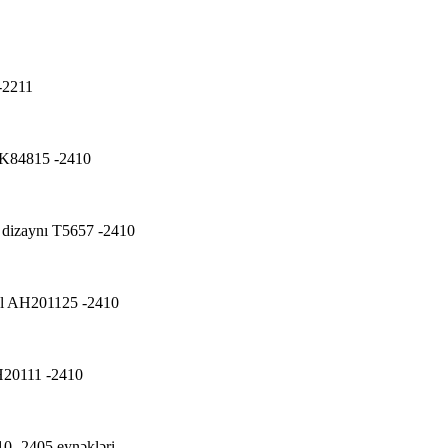
-2211
 K84815 -2410
n dizaynı T5657 -2410
odel AH201125 -2410
AH20111 -2410
10 -2405 eynəkləri