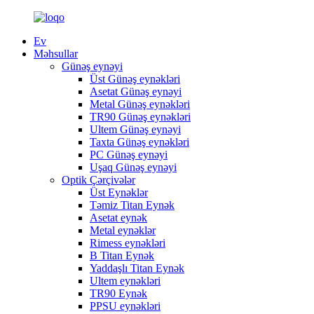
Ev
Məhsullar
Günəş eynəyi
Üst Günəş eynəkləri
Asetat Günəş eynəyi
Metal Günəş eynəkləri
TR90 Günəş eynəkləri
Ultem Günəş eynəyi
Taxta Günəş eynəkləri
PC Günəş eynəyi
Uşaq Günəş eynəyi
Optik Çərçivələr
Üst Eynəklər
Təmiz Titan Eynək
Asetat eynək
Metal eynəklər
Rimess eynəkləri
B Titan Eynək
Yaddaşlı Titan Eynək
Ultem eynəkləri
TR90 Eynək
PPSU eynəkləri