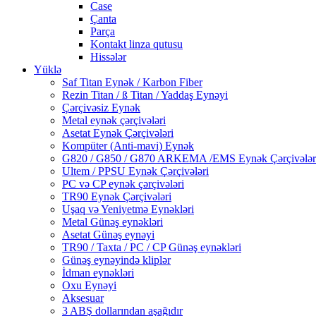
Case
Çanta
Parça
Kontakt linza qutusu
Hissələr
Yüklə
Saf Titan Eynək / Karbon Fiber
Rezin Titan / ß Titan / Yaddaş Eynəyi
Çərçivəsiz Eynək
Metal eynək çərçivələri
Asetat Eynək Çərçivələri
Kompüter (Anti-mavi) Eynək
G820 / G850 / G870 ARKEMA /EMS Eynək Çərçivələr
Ultem / PPSU Eynək Çərçivələri
PC və CP eynək çərçivələri
TR90 Eynək Çərçivələri
Uşaq və Yeniyetmə Eynəkləri
Metal Günəş eynəkləri
Asetat Günəş eynəyi
TR90 / Taxta / PC / CP Günəş eynəkləri
Günəş eynəyində kliplər
İdman eynəkləri
Oxu Eynəyi
Aksesuar
3 ABŞ dollarından aşağıdır