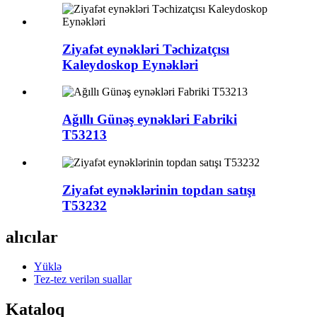
Ziyafət eynəkləri Təchizatçısı
Kaleydoskop Eynəkləri
Ağıllı Günəş eynəkləri Fabriki
T53213
Ziyafət eynəklərinin topdan satışı
T53232
alıcılar
Yüklə
Tez-tez verilən suallar
Kataloq