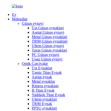
Ev
Məhsullar
Günəş eynəyi
Üst Günəş eynəkləri
Asetat Günəş eynəyi
Metal Günəş eynəkləri
TR90 Günəş eynəkləri
Ultem Günəş eynəyi
Taxta Günəş eynəkləri
PC Günəş eynəyi
Uşaq Günəş eynəyi
Optik Çərçivələr
Üst Eynəklər
Təmiz Titan Eynək
Asetat eynək
Metal eynəklər
Rimess eynəkləri
B Titan Eynək
Yaddaşlı Titan Eynək
Ultem eynəkləri
TR90 Eynək
PPSU eynəkləri