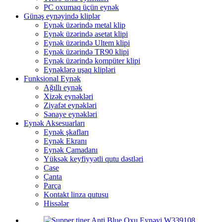
PC oxumaq üçün eynək
Günəş eynəyində kliplər
Eynək üzərində metal klip
Eynək üzərində asetat klipi
Eynək üzərində Ultem klipi
Eynək üzərində TR90 klipi
Eynək üzərində kompüter klipi
Eynəklərə uşaq klipləri
Funksional Eynək
Ağıllı eynək
Xizək eynəkləri
Ziyafət eynəkləri
Sənaye eynəkləri
Eynək Aksesuarları
Eynək şkafları
Eynək Ekranı
Eynək Çamadanı
Yüksək keyfiyyətli qutu dəstləri
Case
Çanta
Parça
Kontakt linza qutusu
Hissələr