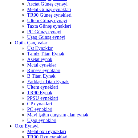
Asetat Günəş eynəyi
Metal Günəş eynəkləri
TR90 Günəş eynəkləri
Ultem Günəş eynəyi
Taxta Günəş eynəkləri
PC Günəş eynəyi
Uşaq Günəş eynəyi
Optik Çərçivələr
Üst Eynəklər
Təmiz Titan Eynək
Asetat eynək
Metal eynəklər
Rimess eynəkləri
B Titan Eynək
Yaddaşlı Titan Eynək
Ultem eynəkləri
TR90 Eynək
PPSU eynəkləri
CP eynəkləri
PC eynəkləri
Mavi işığın qarşısını alan eynək
Uşaq eynəkləri
Oxu Eynəyi
Metal oxu eynəkləri
TR90 Oxu eynəkləri