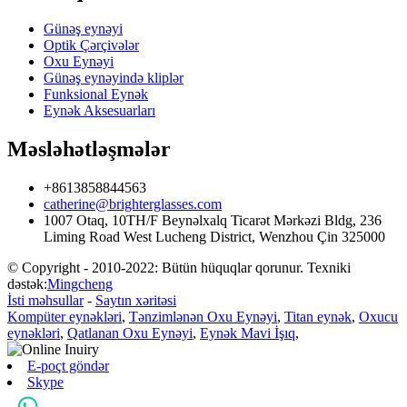
Günəş eynəyi
Optik Çərçivələr
Oxu Eynəyi
Günəş eynəyində kliplər
Funksional Eynək
Eynək Aksesuarları
Məsləhətləşmələr
+8613858844563
catherine@brighterglasses.com
1007 Otaq, 10TH/F Beynəlxalq Ticarət Mərkəzi Bldg, 236
Liming Road West Lucheng District, Wenzhou Çin 325000
© Copyright - 2010-2022: Bütün hüquqlar qorunur. Texniki
dəstək:
Mingcheng
İsti məhsullar
-
Saytın xəritəsi
Kompüter eynəkləri
,
Tənzimlənən Oxu Eynəyi
,
Titan eynək
,
Oxucu
eynəkləri
,
Qatlanan Oxu Eynəyi
,
Eynək Mavi İşıq
,
E-poçt göndər
Skype