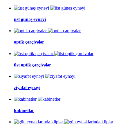
üst günəş eynəyi
optik çərçivələr
üst optik çərçivələr
ziyafət eynəyi
kabinetlər