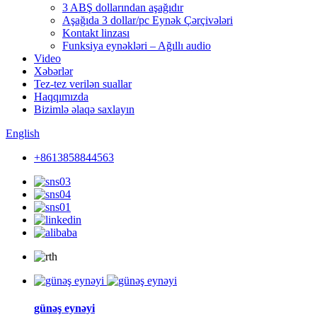
3 ABŞ dollarından aşağıdır
Aşağıda 3 dollar/pc Eynək Çərçivələri
Kontakt linzası
Funksiya eynəkləri – Ağıllı audio
Video
Xəbərlər
Tez-tez verilən suallar
Haqqımızda
Bizimlə əlaqə saxlayın
English
+8613858844563
günəş eynəyi