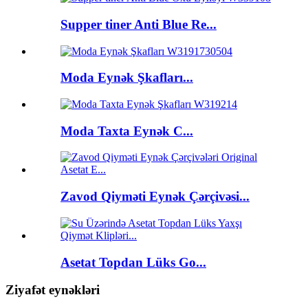
Supper tiner Anti Blue Re...
Moda Eynək Şkafları...
Moda Taxta Eynək C...
Zavod Qiyməti Eynək Çərçivəsi...
Asetat Topdan Lüks Go...
Ziyafət eynəkləri