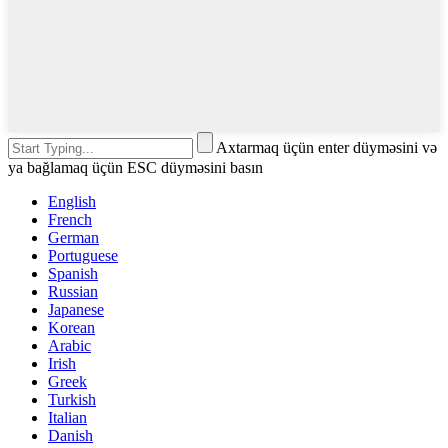
Axtarmaq üçün enter düyməsini və
ya bağlamaq üçün ESC düyməsini basın
English
French
German
Portuguese
Spanish
Russian
Japanese
Korean
Arabic
Irish
Greek
Turkish
Italian
Danish