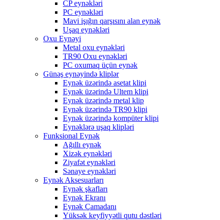
CP eynəkləri
PC eynəkləri
Mavi işığın qarşısını alan eynək
Uşaq eynəkləri
Oxu Eynəyi
Metal oxu eynəkləri
TR90 Oxu eynəkləri
PC oxumaq üçün eynək
Günəş eynəyində kliplər
Eynək üzərində asetat klipi
Eynək üzərində Ultem klipi
Eynək üzərində metal klip
Eynək üzərində TR90 klipi
Eynək üzərində kompüter klipi
Eynəklərə uşaq klipləri
Funksional Eynək
Ağıllı eynək
Xizək eynəkləri
Ziyafət eynəkləri
Sənaye eynəkləri
Eynək Aksesuarları
Eynək şkafları
Eynək Ekranı
Eynək Çamadanı
Yüksək keyfiyyətli qutu dəstləri