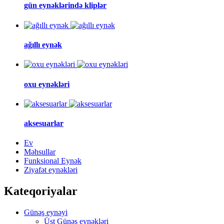
gün eynəklərində kliplər
ağıllı eynək
oxu eynəkləri
aksesuarlar
Ev
Məhsullar
Funksional Eynək
Ziyafət eynəkləri
Kateqoriyalar
Günəş eynəyi
Üst Günəş eynəkləri