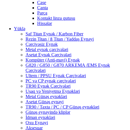
Case
Çanta
Parça
Kontakt linza qutusu
Hissələr
Yüklə
Saf Titan Eynək / Karbon Fiber
Rezin Titan / ß Titan / Yaddaş Eynəyi
Çərçivəsiz Eynək
Metal eynək çərçivələri
Asetat Eynək Çərçivələri
Kompüter (Anti-mavi) Eynək
G820 / G850 / G870 ARKEMA /EMS Eynək
Çərçivələri
Ultem / PPSU Eynək Çərçivələri
PC və CP eynək çərçivələri
TR90 Eynək Çərçivələri
Uşaq və Yeniyetmə Eynəkləri
Metal Günəş eynəkləri
Asetat Günəş eynəyi
TR90 / Taxta / PC / CP Günəş eynəkləri
Günəş eynəyində kliplər
İdman eynəkləri
Oxu Eynəyi
Aksesuar