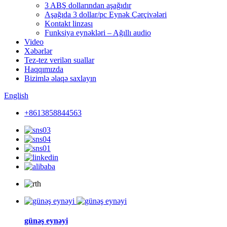
3 ABŞ dollarından aşağıdır
Aşağıda 3 dollar/pc Eynək Çərçivələri
Kontakt linzası
Funksiya eynəkləri – Ağıllı audio
Video
Xəbərlər
Tez-tez verilən suallar
Haqqımızda
Bizimlə əlaqə saxlayın
English
+8613858844563
günəş eynəyi