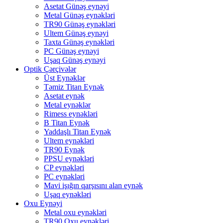
Asetat Günəş eynəyi
Metal Günəş eynəkləri
TR90 Günəş eynəkləri
Ultem Günəş eynəyi
Taxta Günəş eynəkləri
PC Günəş eynəyi
Uşaq Günəş eynəyi
Optik Çərçivələr
Üst Eynəklər
Təmiz Titan Eynək
Asetat eynək
Metal eynəklər
Rimess eynəkləri
B Titan Eynək
Yaddaşlı Titan Eynək
Ultem eynəkləri
TR90 Eynək
PPSU eynəkləri
CP eynəkləri
PC eynəkləri
Mavi işığın qarşısını alan eynək
Uşaq eynəkləri
Oxu Eynəyi
Metal oxu eynəkləri
TR90 Oxu eynəkləri