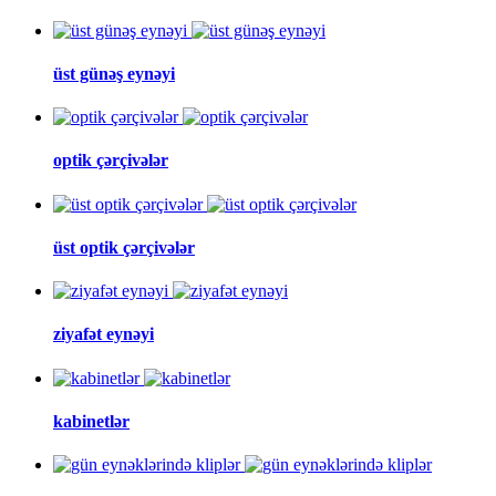
üst günəş eynəyi
optik çərçivələr
üst optik çərçivələr
ziyafət eynəyi
kabinetlər