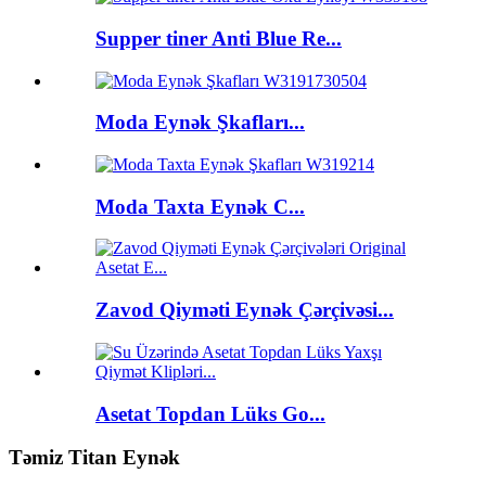
Supper tiner Anti Blue Re...
Moda Eynək Şkafları...
Moda Taxta Eynək C...
Zavod Qiyməti Eynək Çərçivəsi...
Asetat Topdan Lüks Go...
Təmiz Titan Eynək