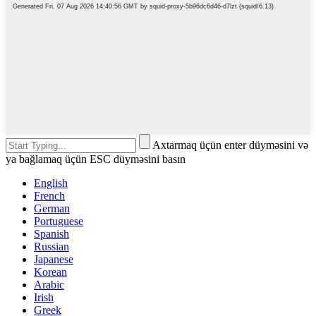
Axtarmaq üçün enter düyməsini və
ya bağlamaq üçün ESC düyməsini basın
English
French
German
Portuguese
Spanish
Russian
Japanese
Korean
Arabic
Irish
Greek