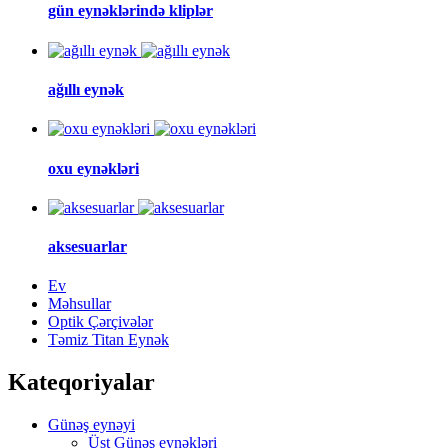
gün eynəklərində kliplər
ağıllı eynək
oxu eynəkləri
aksesuarlar
Ev
Məhsullar
Optik Çərçivələr
Təmiz Titan Eynək
Kateqoriyalar
Günəş eynəyi
Üst Günəş eynəkləri