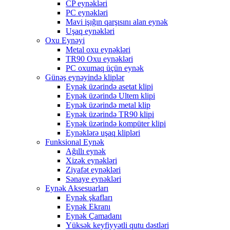
CP eynəkləri
PC eynəkləri
Mavi işığın qarşısını alan eynək
Uşaq eynəkləri
Oxu Eynəyi
Metal oxu eynəkləri
TR90 Oxu eynəkləri
PC oxumaq üçün eynək
Günəş eynəyində kliplər
Eynək üzərində asetat klipi
Eynək üzərində Ultem klipi
Eynək üzərində metal klip
Eynək üzərində TR90 klipi
Eynək üzərində kompüter klipi
Eynəklərə uşaq klipləri
Funksional Eynək
Ağıllı eynək
Xizək eynəkləri
Ziyafət eynəkləri
Sənaye eynəkləri
Eynək Aksesuarları
Eynək şkafları
Eynək Ekranı
Eynək Çamadanı
Yüksək keyfiyyətli qutu dəstləri