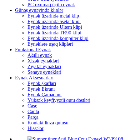
PC oxumaq üçün eynək
Günəş eynəyində kliplər
Eynək üzərində metal klip
Eynək üzərində asetat klipi
Eynək üzərində Ultem klipi
Eynək üzərində TR90 klipi
Eynək üzərində kompüter klipi
Eynəklərə uşaq klipləri
Funksional Eynək
Ağıllı eynək
Xizək eynəkləri
Ziyafət eynəkləri
Sənaye eynəkləri
Eynək Aksesuarları
Eynək şkafları
Eynək Ekranı
Eynək Çamadanı
Yüksək keyfiyyətli qutu dəstləri
Case
Çanta
Parça
Kontakt linza qutusu
Hissələr