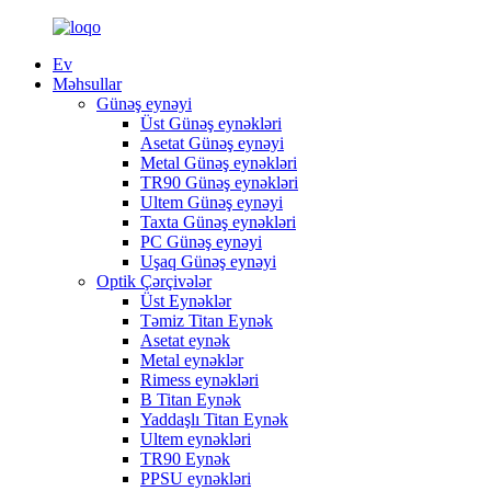
Ev
Məhsullar
Günəş eynəyi
Üst Günəş eynəkləri
Asetat Günəş eynəyi
Metal Günəş eynəkləri
TR90 Günəş eynəkləri
Ultem Günəş eynəyi
Taxta Günəş eynəkləri
PC Günəş eynəyi
Uşaq Günəş eynəyi
Optik Çərçivələr
Üst Eynəklər
Təmiz Titan Eynək
Asetat eynək
Metal eynəklər
Rimess eynəkləri
B Titan Eynək
Yaddaşlı Titan Eynək
Ultem eynəkləri
TR90 Eynək
PPSU eynəkləri