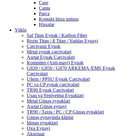
Case
Çanta
Parça
Kontakt linza qutusu
Hissələr
Yüklə
Saf Titan Eynək / Karbon Fiber
Rezin Titan / ß Titan / Yaddaş Eynəyi
Çərçivəsiz Eynək
Metal eynək çərçivələri
Asetat Eynək Çərçivələri
Kompüter (Anti-mavi) Eynək
G820 / G850 / G870 ARKEMA /EMS Eynək
Çərçivələri
Ultem / PPSU Eynək Çərçivələri
PC və CP eynək çərçivələri
TR90 Eynək Çərçivələri
Uşaq və Yeniyetmə Eynəkləri
Metal Günəş eynəkləri
Asetat Günəş eynəyi
TR90 / Taxta / PC / CP Günəş eynəkləri
Günəş eynəyində kliplər
İdman eynəkləri
Oxu Eynəyi
Aksesuar