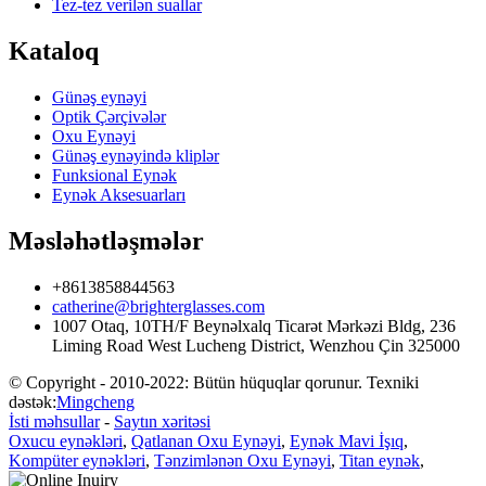
Tez-tez verilən suallar
Kataloq
Günəş eynəyi
Optik Çərçivələr
Oxu Eynəyi
Günəş eynəyində kliplər
Funksional Eynək
Eynək Aksesuarları
Məsləhətləşmələr
+8613858844563
catherine@brighterglasses.com
1007 Otaq, 10TH/F Beynəlxalq Ticarət Mərkəzi Bldg, 236
Liming Road West Lucheng District, Wenzhou Çin 325000
© Copyright - 2010-2022: Bütün hüquqlar qorunur. Texniki
dəstək:
Mingcheng
İsti məhsullar
-
Saytın xəritəsi
Oxucu eynəkləri
,
Qatlanan Oxu Eynəyi
,
Eynək Mavi İşıq
,
Kompüter eynəkləri
,
Tənzimlənən Oxu Eynəyi
,
Titan eynək
,