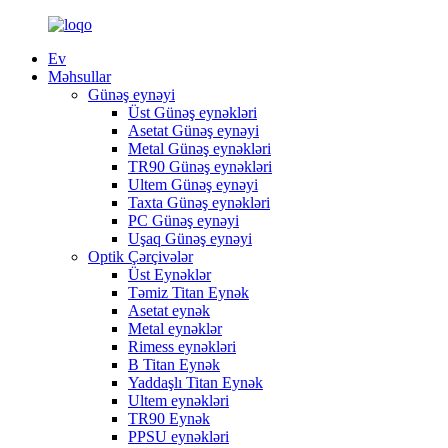
Ev
Məhsullar
Günəş eynəyi
Üst Günəş eynəkləri
Asetat Günəş eynəyi
Metal Günəş eynəkləri
TR90 Günəş eynəkləri
Ultem Günəş eynəyi
Taxta Günəş eynəkləri
PC Günəş eynəyi
Uşaq Günəş eynəyi
Optik Çərçivələr
Üst Eynəklər
Təmiz Titan Eynək
Asetat eynək
Metal eynəklər
Rimess eynəkləri
B Titan Eynək
Yaddaşlı Titan Eynək
Ultem eynəkləri
TR90 Eynək
PPSU eynəkləri