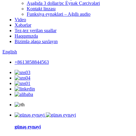
Aşağıda 3 dollar/pc Eynək Çərçivələri
Kontakt linzası
Funksiya eynəkləri – Ağıllı audio
Video
Xəbərlər
Tez-tez verilən suallar
Haqqımızda
Bizimlə əlaqə saxlayın
English
+8613858844563
günəş eynəyi