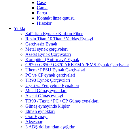
Case
Çanta
Parça
Kontakt linza qutusu
Hissələr
Yüklə
Saf Titan Eynək / Karbon Fiber
Rezin Titan / ß Titan / Yaddaş Eynəyi
Çərçivəsiz Eynək
Metal eynək çərçivələri
Asetat Eynək Çərçivələri
Kompüter (Anti-mavi) Eynək
G820 / G850 / G870 ARKEMA /EMS Eynək Çərçivələr
Ultem / PPSU Eynək Çərçivələri
PC və CP eynək çərçivələri
TR90 Eynək Çərçivələri
Uşaq və Yeniyetmə Eynəkləri
Metal Günəş eynəkləri
Asetat Günəş eynəyi
TR90 / Taxta / PC / CP Günəş eynəkləri
Günəş eynəyində kliplər
İdman eynəkləri
Oxu Eynəyi
Aksesuar
3 ABŞ dollarından aşağıdır