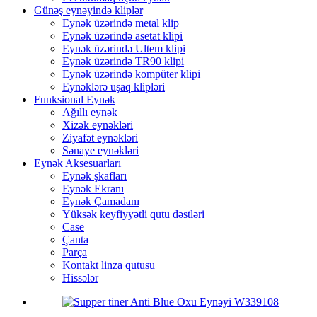
Günəş eynəyində kliplər
Eynək üzərində metal klip
Eynək üzərində asetat klipi
Eynək üzərində Ultem klipi
Eynək üzərində TR90 klipi
Eynək üzərində kompüter klipi
Eynəklərə uşaq klipləri
Funksional Eynək
Ağıllı eynək
Xizək eynəkləri
Ziyafət eynəkləri
Sənaye eynəkləri
Eynək Aksesuarları
Eynək şkafları
Eynək Ekranı
Eynək Çamadanı
Yüksək keyfiyyətli qutu dəstləri
Case
Çanta
Parça
Kontakt linza qutusu
Hissələr