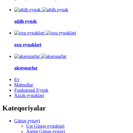
ağıllı eynək
oxu eynəkləri
aksesuarlar
Ev
Məhsullar
Funksional Eynək
Xizək eynəkləri
Kateqoriyalar
Günəş eynəyi
Üst Günəş eynəkləri
Asetat Günəş eynəyi