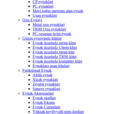
CP eynəkləri
PC eynəkləri
Mavi işığın qarşısını alan eynək
Uşaq eynəkləri
Oxu Eynəyi
Metal oxu eynəkləri
TR90 Oxu eynəkləri
PC oxumaq üçün eynək
Günəş eynəyində kliplər
Eynək üzərində asetat klipi
Eynək üzərində Ultem klipi
Eynək üzərində metal klip
Eynək üzərində TR90 klipi
Eynək üzərində kompüter klipi
Eynəklərə uşaq klipləri
Funksional Eynək
Ağıllı eynək
Xizək eynəkləri
Ziyafət eynəkləri
Sənaye eynəkləri
Eynək Aksesuarları
Eynək şkafları
Eynək Ekranı
Eynək Çamadanı
Yüksək keyfiyyətli qutu dəstləri