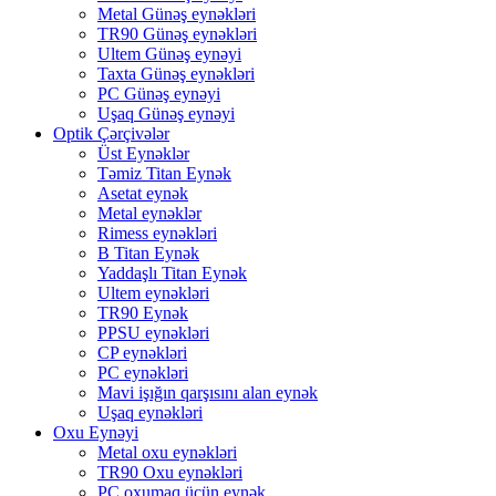
Metal Günəş eynəkləri
TR90 Günəş eynəkləri
Ultem Günəş eynəyi
Taxta Günəş eynəkləri
PC Günəş eynəyi
Uşaq Günəş eynəyi
Optik Çərçivələr
Üst Eynəklər
Təmiz Titan Eynək
Asetat eynək
Metal eynəklər
Rimess eynəkləri
B Titan Eynək
Yaddaşlı Titan Eynək
Ultem eynəkləri
TR90 Eynək
PPSU eynəkləri
CP eynəkləri
PC eynəkləri
Mavi işığın qarşısını alan eynək
Uşaq eynəkləri
Oxu Eynəyi
Metal oxu eynəkləri
TR90 Oxu eynəkləri
PC oxumaq üçün eynək