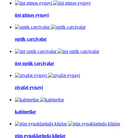
üst günəş eynəyi
optik çərçivələr
üst optik çərçivələr
ziyafət eynəyi
kabinetlər
gün eynəklərində kliplər