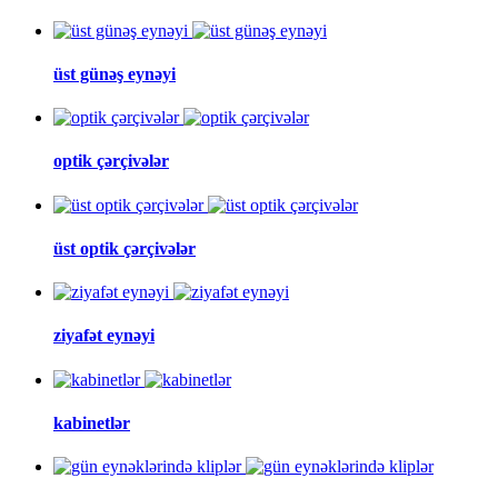
üst günəş eynəyi
optik çərçivələr
üst optik çərçivələr
ziyafət eynəyi
kabinetlər