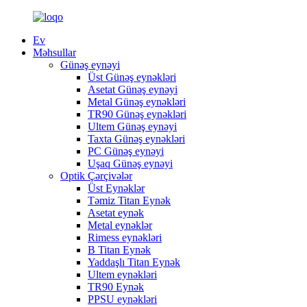
Ev
Məhsullar
Günəş eynəyi
Üst Günəş eynəkləri
Asetat Günəş eynəyi
Metal Günəş eynəkləri
TR90 Günəş eynəkləri
Ultem Günəş eynəyi
Taxta Günəş eynəkləri
PC Günəş eynəyi
Uşaq Günəş eynəyi
Optik Çərçivələr
Üst Eynəklər
Təmiz Titan Eynək
Asetat eynək
Metal eynəklər
Rimess eynəkləri
B Titan Eynək
Yaddaşlı Titan Eynək
Ultem eynəkləri
TR90 Eynək
PPSU eynəkləri