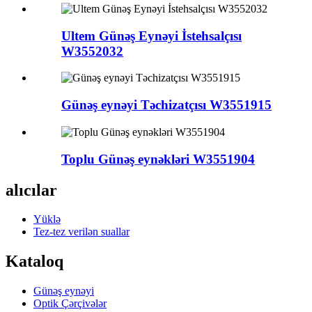
Ultem Günəş Eynəyi İstehsalçısı
W3552032
Günəş eynəyi Təchizatçısı W3551915
Toplu Günəş eynəkləri W3551904
alıcılar
Yüklə
Tez-tez verilən suallar
Kataloq
Günəş eynəyi
Optik Çərçivələr