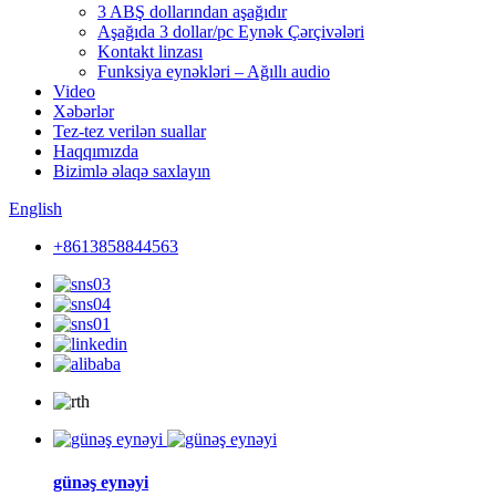
3 ABŞ dollarından aşağıdır
Aşağıda 3 dollar/pc Eynək Çərçivələri
Kontakt linzası
Funksiya eynəkləri – Ağıllı audio
Video
Xəbərlər
Tez-tez verilən suallar
Haqqımızda
Bizimlə əlaqə saxlayın
English
+8613858844563
günəş eynəyi