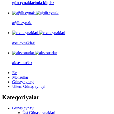
gün eynəklərində kliplər
ağıllı eynək
oxu eynəkləri
aksesuarlar
Ev
Məhsullar
Günəş eynəyi
Ultem Günəş eynəyi
Kateqoriyalar
Günəş eynəyi
Üst Günəş eynəkləri