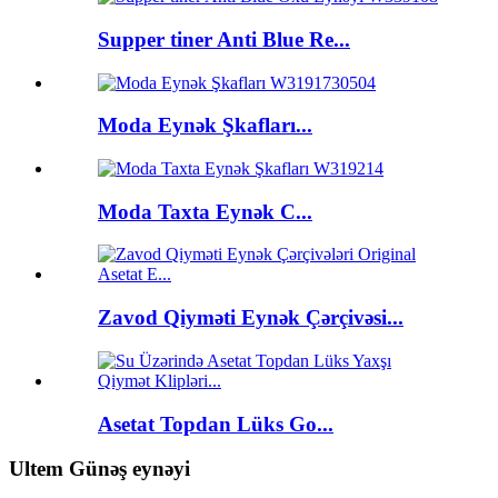
Supper tiner Anti Blue Re...
Moda Eynək Şkafları...
Moda Taxta Eynək C...
Zavod Qiyməti Eynək Çərçivəsi...
Asetat Topdan Lüks Go...
Ultem Günəş eynəyi