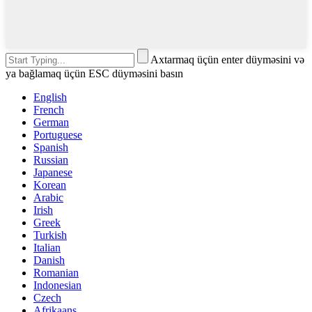
Axtarmaq üçün enter düyməsini və
ya bağlamaq üçün ESC düyməsini basın
English
French
German
Portuguese
Spanish
Russian
Japanese
Korean
Arabic
Irish
Greek
Turkish
Italian
Danish
Romanian
Indonesian
Czech
Afrikaans