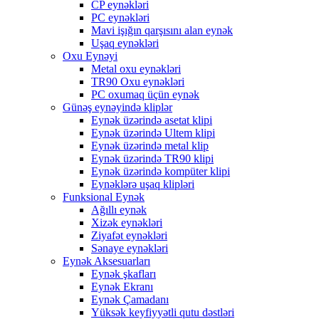
CP eynəkləri
PC eynəkləri
Mavi işığın qarşısını alan eynək
Uşaq eynəkləri
Oxu Eynəyi
Metal oxu eynəkləri
TR90 Oxu eynəkləri
PC oxumaq üçün eynək
Günəş eynəyində kliplər
Eynək üzərində asetat klipi
Eynək üzərində Ultem klipi
Eynək üzərində metal klip
Eynək üzərində TR90 klipi
Eynək üzərində kompüter klipi
Eynəklərə uşaq klipləri
Funksional Eynək
Ağıllı eynək
Xizək eynəkləri
Ziyafət eynəkləri
Sənaye eynəkləri
Eynək Aksesuarları
Eynək şkafları
Eynək Ekranı
Eynək Çamadanı
Yüksək keyfiyyətli qutu dəstləri