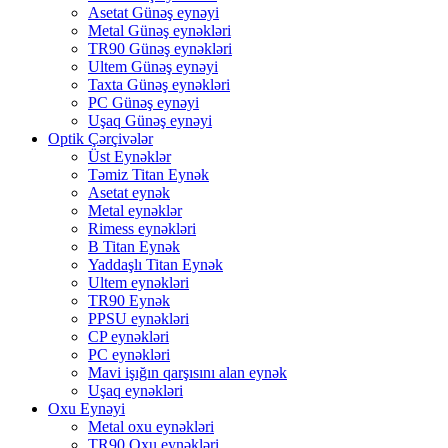
Asetat Günəş eynəyi
Metal Günəş eynəkləri
TR90 Günəş eynəkləri
Ultem Günəş eynəyi
Taxta Günəş eynəkləri
PC Günəş eynəyi
Uşaq Günəş eynəyi
Optik Çərçivələr
Üst Eynəklər
Təmiz Titan Eynək
Asetat eynək
Metal eynəklər
Rimess eynəkləri
B Titan Eynək
Yaddaşlı Titan Eynək
Ultem eynəkləri
TR90 Eynək
PPSU eynəkləri
CP eynəkləri
PC eynəkləri
Mavi işığın qarşısını alan eynək
Uşaq eynəkləri
Oxu Eynəyi
Metal oxu eynəkləri
TR90 Oxu eynəkləri