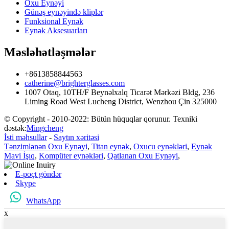
Oxu Eynəyi
Günəş eynəyində kliplər
Funksional Eynək
Eynək Aksesuarları
Məsləhətləşmələr
+8613858844563
catherine@brighterglasses.com
1007 Otaq, 10TH/F Beynəlxalq Ticarət Mərkəzi Bldg, 236
Liming Road West Lucheng District, Wenzhou Çin 325000
© Copyright - 2010-2022: Bütün hüquqlar qorunur. Texniki
dəstək:
Mingcheng
İsti məhsullar
-
Saytın xəritəsi
Tənzimlənən Oxu Eynəyi
,
Titan eynək
,
Oxucu eynəkləri
,
Eynək
Mavi İşıq
,
Kompüter eynəkləri
,
Qatlanan Oxu Eynəyi
,
E-poçt göndər
Skype
WhatsApp
x