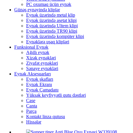
PC oxumaq üçün eynək
Günəş eynəyində kliplər
Eynək üzərində metal klip
Eynək üzərində asetat klipi
Eynək üzərində Ultem klipi
Eynək üzərində TR90 klipi
Eynək üzərində kompüter klipi
Eynəklərə uşaq klipləri
Funksional Eynək
Ağıllı eynək
Xizək eynəkləri
Ziyafət eynəkləri
Sənaye eynəkləri
Eynək Aksesuarları
Eynək şkafları
Eynək Ekranı
Eynək Çamadanı
Yüksək keyfiyyətli qutu dəstləri
Case
Çanta
Parça
Kontakt linza qutusu
Hissələr