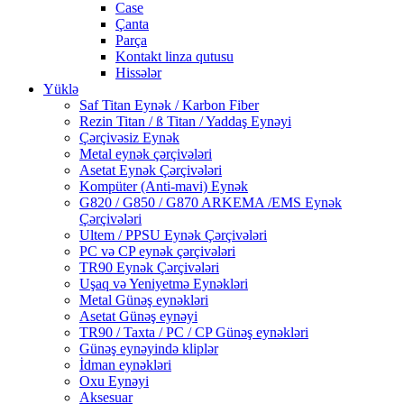
Case
Çanta
Parça
Kontakt linza qutusu
Hissələr
Yüklə
Saf Titan Eynək / Karbon Fiber
Rezin Titan / ß Titan / Yaddaş Eynəyi
Çərçivəsiz Eynək
Metal eynək çərçivələri
Asetat Eynək Çərçivələri
Kompüter (Anti-mavi) Eynək
G820 / G850 / G870 ARKEMA /EMS Eynək
Çərçivələri
Ultem / PPSU Eynək Çərçivələri
PC və CP eynək çərçivələri
TR90 Eynək Çərçivələri
Uşaq və Yeniyetmə Eynəkləri
Metal Günəş eynəkləri
Asetat Günəş eynəyi
TR90 / Taxta / PC / CP Günəş eynəkləri
Günəş eynəyində kliplər
İdman eynəkləri
Oxu Eynəyi
Aksesuar