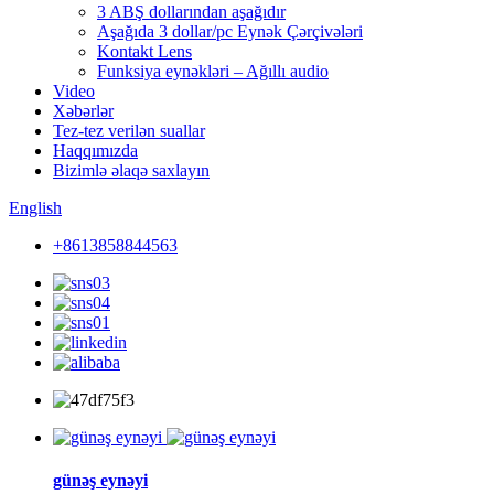
3 ABŞ dollarından aşağıdır
Aşağıda 3 dollar/pc Eynək Çərçivələri
Kontakt Lens
Funksiya eynəkləri – Ağıllı audio
Video
Xəbərlər
Tez-tez verilən suallar
Haqqımızda
Bizimlə əlaqə saxlayın
English
+8613858844563
günəş eynəyi