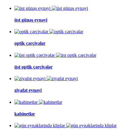
üst günəş eynəyi
optik çərçivələr
üst optik çərçivələr
ziyafət eynəyi
kabinetlər