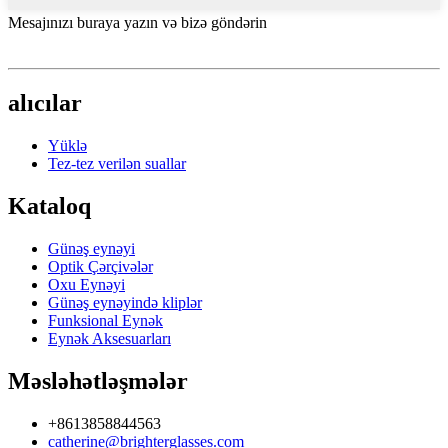
Mesajınızı buraya yazın və bizə göndərin
alıcılar
Yüklə
Tez-tez verilən suallar
Kataloq
Günəş eynəyi
Optik Çərçivələr
Oxu Eynəyi
Günəş eynəyində kliplər
Funksional Eynək
Eynək Aksesuarları
Məsləhətləşmələr
+8613858844563
catherine@brighterglasses.com