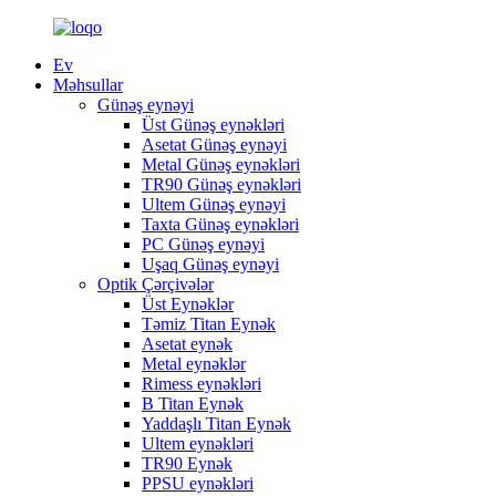
Ev
Məhsullar
Günəş eynəyi
Üst Günəş eynəkləri
Asetat Günəş eynəyi
Metal Günəş eynəkləri
TR90 Günəş eynəkləri
Ultem Günəş eynəyi
Taxta Günəş eynəkləri
PC Günəş eynəyi
Uşaq Günəş eynəyi
Optik Çərçivələr
Üst Eynəklər
Təmiz Titan Eynək
Asetat eynək
Metal eynəklər
Rimess eynəkləri
B Titan Eynək
Yaddaşlı Titan Eynək
Ultem eynəkləri
TR90 Eynək
PPSU eynəkləri