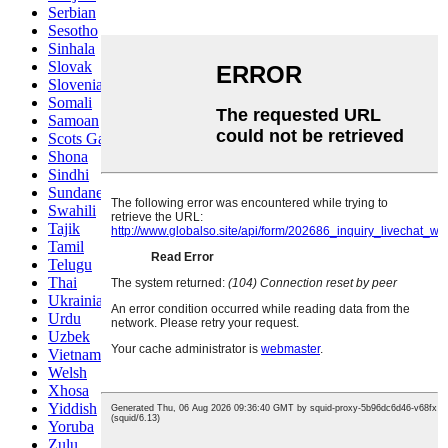
Serbian
Sesotho
Sinhala
Slovak
Slovenian
Somali
Samoan
Scots Gaelic
Shona
Sindhi
Sundanese
Swahili
Tajik
Tamil
Telugu
Thai
Ukrainian
Urdu
Uzbek
Vietnamese
Welsh
Xhosa
Yiddish
Yoruba
Zulu