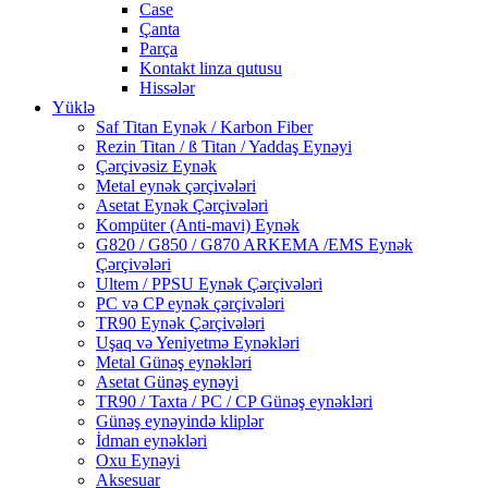
Case
Çanta
Parça
Kontakt linza qutusu
Hissələr
Yüklə
Saf Titan Eynək / Karbon Fiber
Rezin Titan / ß Titan / Yaddaş Eynəyi
Çərçivəsiz Eynək
Metal eynək çərçivələri
Asetat Eynək Çərçivələri
Kompüter (Anti-mavi) Eynək
G820 / G850 / G870 ARKEMA /EMS Eynək
Çərçivələri
Ultem / PPSU Eynək Çərçivələri
PC və CP eynək çərçivələri
TR90 Eynək Çərçivələri
Uşaq və Yeniyetmə Eynəkləri
Metal Günəş eynəkləri
Asetat Günəş eynəyi
TR90 / Taxta / PC / CP Günəş eynəkləri
Günəş eynəyində kliplər
İdman eynəkləri
Oxu Eynəyi
Aksesuar