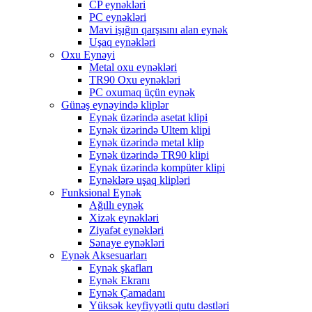
CP eynəkləri
PC eynəkləri
Mavi işığın qarşısını alan eynək
Uşaq eynəkləri
Oxu Eynəyi
Metal oxu eynəkləri
TR90 Oxu eynəkləri
PC oxumaq üçün eynək
Günəş eynəyində kliplər
Eynək üzərində asetat klipi
Eynək üzərində Ultem klipi
Eynək üzərində metal klip
Eynək üzərində TR90 klipi
Eynək üzərində kompüter klipi
Eynəklərə uşaq klipləri
Funksional Eynək
Ağıllı eynək
Xizək eynəkləri
Ziyafət eynəkləri
Sənaye eynəkləri
Eynək Aksesuarları
Eynək şkafları
Eynək Ekranı
Eynək Çamadanı
Yüksək keyfiyyətli qutu dəstləri