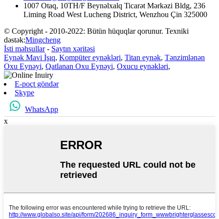
1007 Otaq, 10TH/F Beynəlxalq Ticarət Mərkəzi Bldg, 236
Liming Road West Lucheng District, Wenzhou Çin 325000
© Copyright - 2010-2022: Bütün hüquqlar qorunur. Texniki
dəstək:
Mingcheng
İsti məhsullar
-
Saytın xəritəsi
Eynək Mavi İşıq
,
Kompüter eynəkləri
,
Titan eynək
,
Tənzimlənən
Oxu Eynəyi
,
Qatlanan Oxu Eynəyi
,
Oxucu eynəkləri
,
E-poçt göndər
Skype
WhatsApp
x