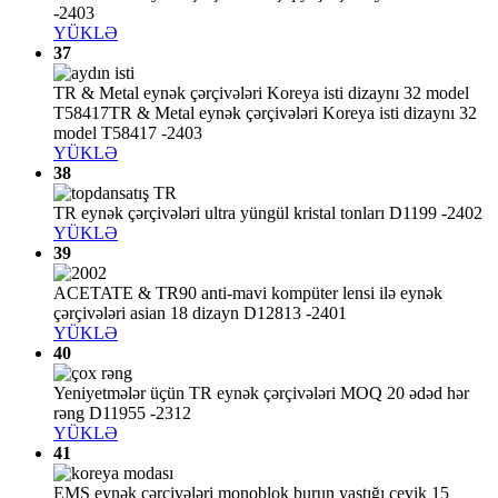
-2403
YÜKLƏ
37
TR & Metal eynək çərçivələri Koreya isti dizaynı 32 model
T58417TR & Metal eynək çərçivələri Koreya isti dizaynı 32
model T58417 -2403
YÜKLƏ
38
TR eynək çərçivələri ultra yüngül kristal tonları D1199 -2402
YÜKLƏ
39
ACETATE & TR90 anti-mavi kompüter lensi ilə eynək
çərçivələri asian 18 dizayn D12813 -2401
YÜKLƏ
40
Yeniyetmələr üçün TR eynək çərçivələri MOQ 20 ədəd hər
rəng D11955 -2312
YÜKLƏ
41
EMS eynək çərçivələri monoblok burun yastığı çevik 15