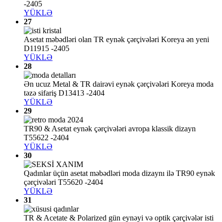
-2405
YÜKLƏ
27
Asetat məbədləri olan TR eynək çərçivələri Koreya ən yeni
D11915 -2405
YÜKLƏ
28
Ən ucuz Metal & TR dairəvi eynək çərçivələri Koreya moda
təzə sifariş D13413 -2404
YÜKLƏ
29
TR90 & Asetat eynək çərçivələri avropa klassik dizayn
T55622 -2404
YÜKLƏ
30
Qadınlar üçün asetat məbədləri moda dizaynı ilə TR90 eynək
çərçivələri T55620 -2404
YÜKLƏ
31
TR & Acetate & Polarized gün eynəyi və optik çərçivələr isti