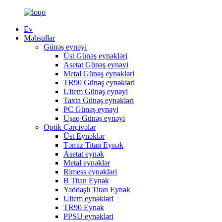
Ev
Məhsullar
Günəş eynəyi
Üst Günəş eynəkləri
Asetat Günəş eynəyi
Metal Günəş eynəkləri
TR90 Günəş eynəkləri
Ultem Günəş eynəyi
Taxta Günəş eynəkləri
PC Günəş eynəyi
Uşaq Günəş eynəyi
Optik Çərçivələr
Üst Eynəklər
Təmiz Titan Eynək
Asetat eynək
Metal eynəklər
Rimess eynəkləri
B Titan Eynək
Yaddaşlı Titan Eynək
Ultem eynəkləri
TR90 Eynək
PPSU eynəkləri