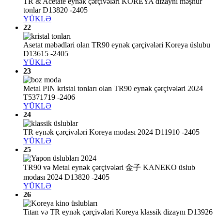
TR & Acetate eynək çərçivələri KOREYA dizaynı məşhur
tonlar D13820 -2405
YÜKLƏ
22
Asetat məbədləri olan TR90 eynək çərçivələri Koreya üslubu
D13615 -2405
YÜKLƏ
23
Metal PIN kristal tonları olan TR90 eynək çərçivələri 2024
T5371719 -2406
YÜKLƏ
24
TR eynək çərçivələri Koreya modası 2024 D11910 -2405
YÜKLƏ
25
TR90 və Metal eynək çərçivələri 金子 KANEKO üslub
modası 2024 D13820 -2405
YÜKLƏ
26
Titan və TR eynək çərçivələri Koreya klassik dizaynı D13926