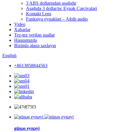
3 ABŞ dollarından aşağıdır
Aşağıda 3 dollar/pc Eynək Çərçivələri
Kontakt Lens
Funksiya eynəkləri – Ağıllı audio
Video
Xəbərlər
Tez-tez verilən suallar
Haqqımızda
Bizimlə əlaqə saxlayın
English
+8613858844563
günəş eynəyi