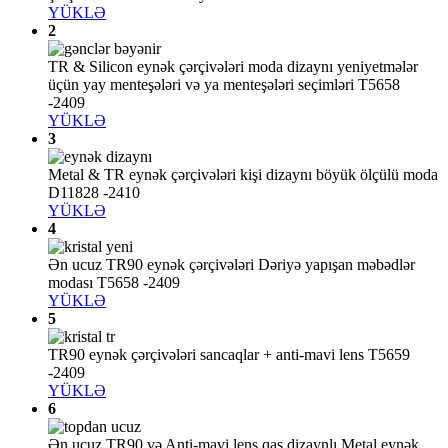
YÜKLƏ
2
TR & Silicon eynək çərçivələri moda dizaynı yeniyetmələr
üçün yay menteşələri və ya menteşələri seçimləri T5658
-2409
YÜKLƏ
3
Metal & TR eynək çərçivələri kişi dizaynı böyük ölçülü moda
D11828 -2410
YÜKLƏ
4
Ən ucuz TR90 eynək çərçivələri Dəriyə yapışan məbədlər
modası T5658 -2409
YÜKLƏ
5
TR90 eynək çərçivələri sancaqlar + anti-mavi lens T5659
-2409
YÜKLƏ
6
Ən ucuz TR90 və Anti-mavi lens qaş dizaynlı Metal eynək