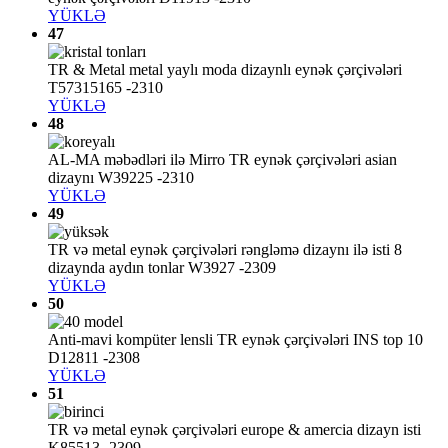
YÜKLƏ
47
TR & Metal metal yaylı moda dizaynlı eynək çərçivələri
T57315165 -2310
YÜKLƏ
48
AL-MA məbədləri ilə Mirro TR eynək çərçivələri asian
dizaynı W39225 -2310
YÜKLƏ
49
TR və metal eynək çərçivələri rəngləmə dizaynı ilə isti 8
dizaynda aydın tonlar W3927 -2309
YÜKLƏ
50
Anti-mavi kompüter lensli TR eynək çərçivələri INS top 10
D12811 -2308
YÜKLƏ
51
TR və metal eynək çərçivələri europe & amercia dizayn isti
K85513 -2309