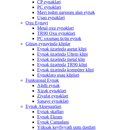
CP eynəkləri
PC eynəkləri
Mavi işığın qarşısını alan eynək
Uşaq eynəkləri
Oxu Eynəyi
Metal oxu eynəkləri
TR90 Oxu eynəkləri
PC oxumaq üçün eynək
Günəş eynəyində kliplər
Eynək üzərində asetat klipi
Eynək üzərində Ultem klipi
Eynək üzərində metal klip
Eynək üzərində TR90 klipi
Eynək üzərində kompüter klipi
Eynəklərə uşaq klipləri
Funksional Eynək
Ağıllı eynək
Xizək eynəkləri
Ziyafət eynəkləri
Sənaye eynəkləri
Eynək Aksesuarları
Eynək şkafları
Eynək Ekranı
Eynək Çamadanı
Yüksək keyfiyyətli qutu dəstləri