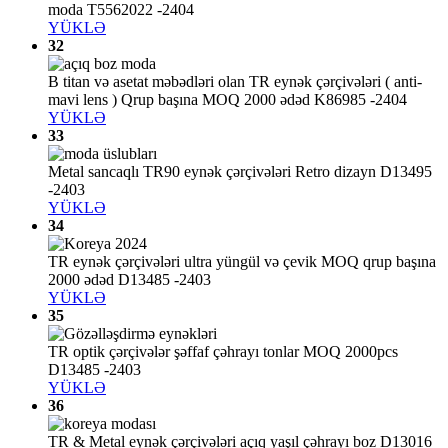
moda T5562022 -2404
YÜKLƏ
32
B titan və asetat məbədləri olan TR eynək çərçivələri ( anti-
mavi lens ) Qrup başına MOQ 2000 ədəd K86985 -2404
YÜKLƏ
33
Metal sancaqlı TR90 eynək çərçivələri Retro dizayn D13495
-2403
YÜKLƏ
34
TR eynək çərçivələri ultra yüngül və çevik MOQ qrup başına
2000 ədəd D13485 -2403
YÜKLƏ
35
TR optik çərçivələr şəffaf çəhrayı tonlar MOQ 2000pcs
D13485 -2403
YÜKLƏ
36
TR & Metal eynək çərçivələri açıq yaşıl çəhrayı boz D13016