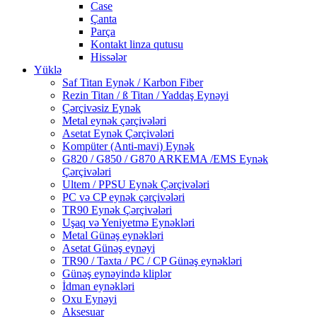
Case
Çanta
Parça
Kontakt linza qutusu
Hissələr
Yüklə
Saf Titan Eynək / Karbon Fiber
Rezin Titan / ß Titan / Yaddaş Eynəyi
Çərçivəsiz Eynək
Metal eynək çərçivələri
Asetat Eynək Çərçivələri
Kompüter (Anti-mavi) Eynək
G820 / G850 / G870 ARKEMA /EMS Eynək
Çərçivələri
Ultem / PPSU Eynək Çərçivələri
PC və CP eynək çərçivələri
TR90 Eynək Çərçivələri
Uşaq və Yeniyetmə Eynəkləri
Metal Günəş eynəkləri
Asetat Günəş eynəyi
TR90 / Taxta / PC / CP Günəş eynəkləri
Günəş eynəyində kliplər
İdman eynəkləri
Oxu Eynəyi
Aksesuar