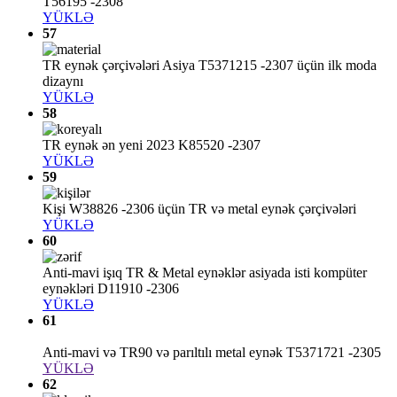
T56195 -2308
YÜKLƏ
57
TR eynək çərçivələri Asiya T5371215 -2307 üçün ilk moda
dizaynı
YÜKLƏ
58
TR eynək ən yeni 2023 K85520 -2307
YÜKLƏ
59
Kişi W38826 -2306 üçün TR və metal eynək çərçivələri
YÜKLƏ
60
Anti-mavi işıq TR & Metal eynəklər asiyada isti kompüter
eynəkləri D11910 -2306
YÜKLƏ
61
Anti-mavi və TR90 və parıltılı metal eynək T5371721 -2305
YÜKLƏ
62