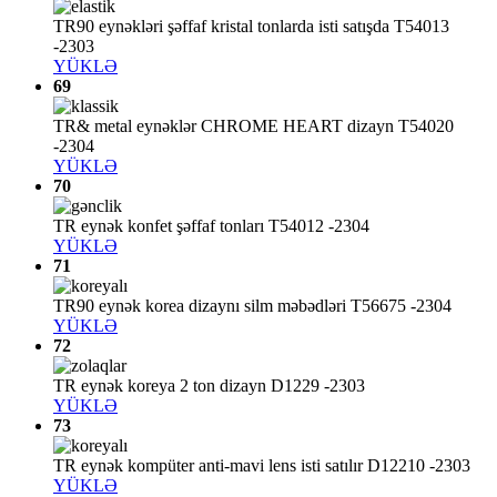
TR90 eynəkləri şəffaf kristal tonlarda isti satışda T54013
-2303
YÜKLƏ
69
TR& metal eynəklər CHROME HEART dizayn T54020
-2304
YÜKLƏ
70
TR eynək konfet şəffaf tonları T54012 -2304
YÜKLƏ
71
TR90 eynək korea dizaynı silm məbədləri T56675 -2304
YÜKLƏ
72
TR eynək koreya 2 ton dizayn D1229 -2303
YÜKLƏ
73
TR eynək kompüter anti-mavi lens isti satılır D12210 -2303
YÜKLƏ