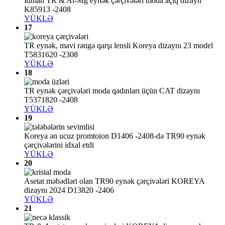
İdman TR & Al-Mg eynək çərçivələri moda açıq dizayn
K85913 -2408
YÜKLƏ
17
TR eynək, mavi rəngə qarşı lensli Koreya dizaynı 23 model
T5831620 -2308
YÜKLƏ
18
TR eynək çərçivələri moda qadınları üçün CAT dizaynı
T5371820 -2408
YÜKLƏ
19
Koreya ən ucuz promtoion D1406 -2408-də TR90 eynək
çərçivələrini idxal etdi
YÜKLƏ
20
Asetat məbədləri olan TR90 eynək çərçivələri KOREYA
dizaynı 2024 D13820 -2406
YÜKLƏ
21