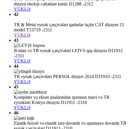
dizayn ekoloji cəhətdən təmiz D1288 -2312
YÜKLƏ
42
TR & Metal eynək çərçivələri qadınlar üçün CAT dizaynı 21
model T53719 -2311
YÜKLƏ
43
B-titan və TR eynək çərçivələri LEIVS qaş dizaynı D11912
-2311
YÜKLƏ
44
TR eynək çərçivələri PERSOL dizayn 2024 D11910 -2311
YÜKLƏ
45
Kompüter və ekran şüalarından qorunan mavi və TR
eynəkləri Koreya dizaynı D11911 -2310
YÜKLƏ
46
Elastik boyalı və elastik tərə davamlı və aşınmaya davamlı TR
eynək çərçivələri D11913 -2310