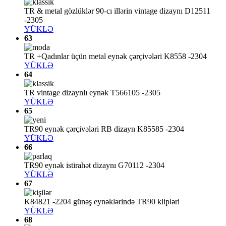
TR & metal gözlüklər 90-cı illərin vintage dizaynı D12511
-2305
YÜKLƏ
63
TR +Qadınlar üçün metal eynək çərçivələri K8558 -2304
YÜKLƏ
64
TR vintage dizaynlı eynək T566105 -2305
YÜKLƏ
65
TR90 eynək çərçivələri RB dizayn K85585 -2304
YÜKLƏ
66
TR90 eynək istirahət dizaynı G70112 -2304
YÜKLƏ
67
K84821 -2204 günəş eynəklərində TR90 klipləri
YÜKLƏ
68