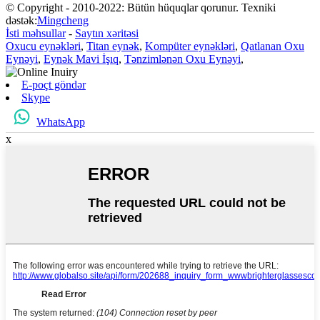
© Copyright - 2010-2022: Bütün hüquqlar qorunur. Texniki
dəstək:
Mingcheng
İsti məhsullar
-
Saytın xəritəsi
Oxucu eynəkləri
,
Titan eynək
,
Kompüter eynəkləri
,
Qatlanan Oxu
Eynəyi
,
Eynək Mavi İşıq
,
Tənzimlənən Oxu Eynəyi
,
E-poçt göndər
Skype
WhatsApp
x