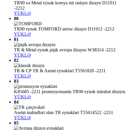
TR90 və Metal eynək koreya isti onlayn dizayn D11911
-2212
YÜKLƏ
80
TR90 eynək TOMFORD arrow dizayn D11912 -2212
YÜKLƏ
81
TR & Metal eynək pişik avropa dizaynı W38314 -2212
YÜKLƏ
82
TR & CP TR & Asetat eynəkləri T5561820 -2211
YÜKLƏ
83
K85685 -2211 promosyonunda TR90 eynək istirahət dizaynı
YÜKLƏ
84
Asetat məbədləri olan TR eynəkləri T55614522 -2211
YÜKLƏ
85