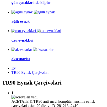
gün eynəklərində kliplər
ağıllı eynək
oxu eynəkləri
aksesuarlar
Ev
TR90 Eynək Çərçivələri
TR90 Eynək Çərçivələri
1
ACETATE & TR90 anti-mavi kompüter lensi ilə eynək
çərçivələri asian 29 dizayn D1281213 -2410