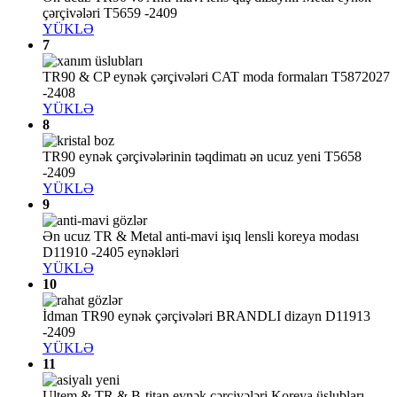
çərçivələri T5659 -2409
YÜKLƏ
7
TR90 & CP eynək çərçivələri CAT moda formaları T5872027
-2408
YÜKLƏ
8
TR90 eynək çərçivələrinin təqdimatı ən ucuz yeni T5658
-2409
YÜKLƏ
9
Ən ucuz TR & Metal anti-mavi işıq lensli koreya modası
D11910 -2405 eynəkləri
YÜKLƏ
10
İdman TR90 eynək çərçivələri BRANDLI dizayn D11913
-2409
YÜKLƏ
11
Ultem & TR & B-titan eynək çərçivələri Koreya üslubları