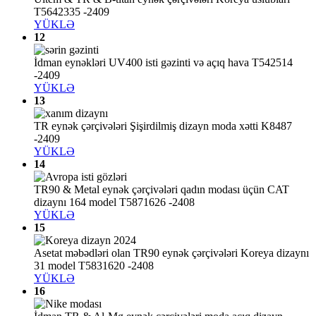
T5642335 -2409
YÜKLƏ
12
İdman eynəkləri UV400 isti gəzinti və açıq hava T542514
-2409
YÜKLƏ
13
TR eynək çərçivələri Şişirdilmiş dizayn moda xətti K8487
-2409
YÜKLƏ
14
TR90 & Metal eynək çərçivələri qadın modası üçün CAT
dizaynı 164 model T5871626 -2408
YÜKLƏ
15
Asetat məbədləri olan TR90 eynək çərçivələri Koreya dizaynı
31 model T5831620 -2408
YÜKLƏ
16