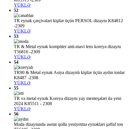
YÜKLƏ
52
TR eynək çərçivələri kişilər üçün PERSOL dizaynı K84812
-2309
YÜKLƏ
53
TR & Metal eynək kompüter anti-mavi lens koreya dizaynı
T56816 -2309
YÜKLƏ
54
TR90 & Metal eynək Asiya dizaynlı kişilər üçün aydın tonlar
K8487 -2308
YÜKLƏ
55
TR və metal eynək Koreya dizaynı yay menteşələri ilə yeni
2024 K85511 - 2308
YÜKLƏ
56
Moda dizaynında asetat qollu yeniyetmə eynəkləri şəffaf ton