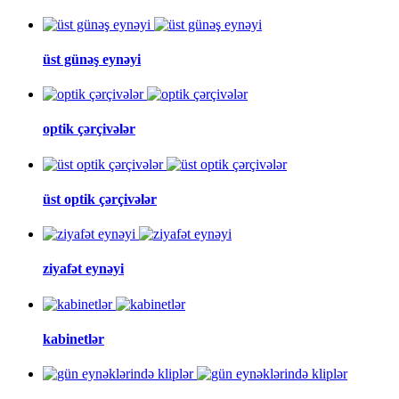
üst günəş eynəyi
optik çərçivələr
üst optik çərçivələr
ziyafət eynəyi
kabinetlər