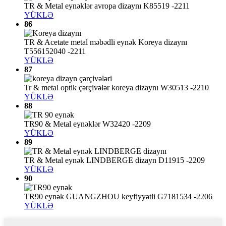
TR & Metal eynəklər avropa dizaynı K85519 -2211
YÜKLƏ
86
TR & Acetate metal məbədli eynək Koreya dizaynı
T556152040 -2211
YÜKLƏ
87
Tr & metal optik çərçivələr koreya dizaynı W30513 -2210
YÜKLƏ
88
TR90 & Metal eynəklər W32420 -2209
YÜKLƏ
89
TR & Metal eynək LINDBERGE dizayn D11915 -2209
YÜKLƏ
90
TR90 eynək GUANGZHOU keyfiyyətli G7181534 -2206
YÜKLƏ