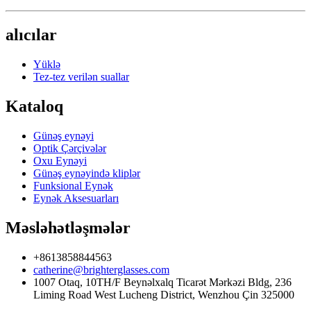
alıcılar
Yüklə
Tez-tez verilən suallar
Kataloq
Günəş eynəyi
Optik Çərçivələr
Oxu Eynəyi
Günəş eynəyində kliplər
Funksional Eynək
Eynək Aksesuarları
Məsləhətləşmələr
+8613858844563
catherine@brighterglasses.com
1007 Otaq, 10TH/F Beynəlxalq Ticarət Mərkəzi Bldg, 236
Liming Road West Lucheng District, Wenzhou Çin 325000