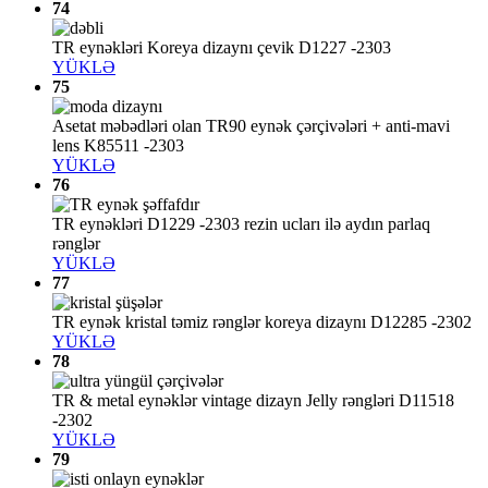
74
TR eynəkləri Koreya dizaynı çevik D1227 -2303
YÜKLƏ
75
Asetat məbədləri olan TR90 eynək çərçivələri + anti-mavi
lens K85511 -2303
YÜKLƏ
76
TR eynəkləri D1229 -2303 rezin ucları ilə aydın parlaq
rənglər
YÜKLƏ
77
TR eynək kristal təmiz rənglər koreya dizaynı D12285 -2302
YÜKLƏ
78
TR & metal eynəklər vintage dizayn Jelly rəngləri D11518
-2302
YÜKLƏ
79