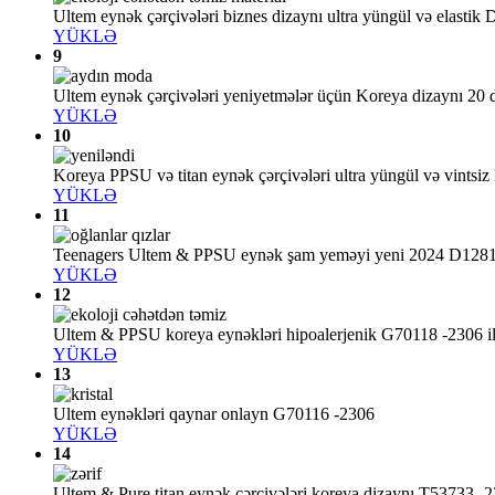
Ultem eynək çərçivələri biznes dizaynı ultra yüngül və elasti
YÜKLƏ
9
Ultem eynək çərçivələri yeniyetmələr üçün Koreya dizaynı 20
YÜKLƏ
10
Koreya PPSU və titan eynək çərçivələri ultra yüngül və vints
YÜKLƏ
11
Teenagers Ultem & PPSU eynək şam yeməyi yeni 2024 D128
YÜKLƏ
12
Ultem & PPSU koreya eynəkləri hipoalerjenik G70118 -2306 ilə
YÜKLƏ
13
Ultem eynəkləri qaynar onlayn G70116 -2306
YÜKLƏ
14
Ultem & Pure titan eynək çərçivələri koreya dizaynı T53733 -