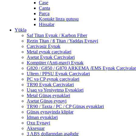
Case
Çanta
Parça
Kontakt linza qutusu
Hissələr
Yüklə
Saf Titan Eynək / Karbon Fiber
Rezin Titan / ß Titan / Yaddaş Eynəyi
Çərçivəsiz Eynək
Metal eynək çərçivələri
Asetat Eynək Çərçivələri
Kompüter (Anti-mavi) Eynək
G820 / G850 / G870 ARKEMA /EMS Eynək Çərçivələr
Ultem / PPSU Eynək Çərçivələri
PC və CP eynək çərçivələri
TR90 Eynək Çərçivələri
Uşaq və Yeniyetmə Eynəkləri
Metal Günəş eynəkləri
Asetat Günəş eynəyi
TR90 / Taxta / PC / CP Günəş eynəkləri
Günəş eynəyində kliplər
İdman eynəkləri
Oxu Eynəyi
Aksesuar
3 ABŞ dollarından aşağıdır