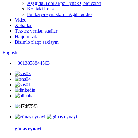
Aşağıda 3 dollar/pc Eynək Çərçivələri
Kontakt Lens
Funksiya eynəkləri – Ağıllı audio
Video
Xəbərlər
Tez-tez verilən suallar
Haqqımızda
Bizimlə əlaqə saxlayın
English
+8613858844563
günəş eynəyi