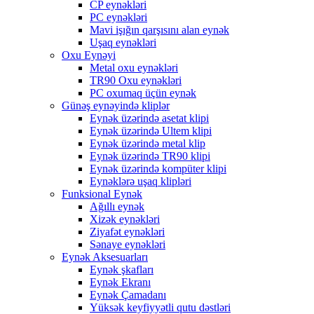
CP eynəkləri
PC eynəkləri
Mavi işığın qarşısını alan eynək
Uşaq eynəkləri
Oxu Eynəyi
Metal oxu eynəkləri
TR90 Oxu eynəkləri
PC oxumaq üçün eynək
Günəş eynəyində kliplər
Eynək üzərində asetat klipi
Eynək üzərində Ultem klipi
Eynək üzərində metal klip
Eynək üzərində TR90 klipi
Eynək üzərində kompüter klipi
Eynəklərə uşaq klipləri
Funksional Eynək
Ağıllı eynək
Xizək eynəkləri
Ziyafət eynəkləri
Sənaye eynəkləri
Eynək Aksesuarları
Eynək şkafları
Eynək Ekranı
Eynək Çamadanı
Yüksək keyfiyyətli qutu dəstləri