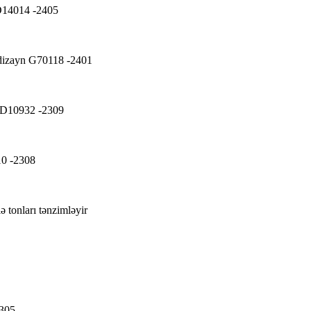
k D14014 -2405
 dizayn G70118 -2401
iz D10932 -2309
10 -2308
 tonları tənzimləyir
2305