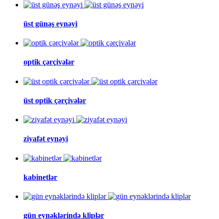
üst günəş eynəyi
optik çərçivələr
üst optik çərçivələr
ziyafət eynəyi
kabinetlər
gün eynəklərində kliplər