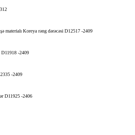
2312
üşə materialı Koreya rəng dərəcəsi D12517 -2409
ır D11918 -2409
42335 -2409
dlər D11925 -2406