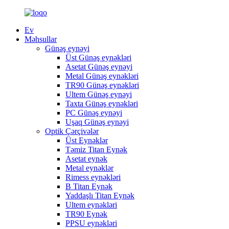
Ev
Məhsullar
Günəş eynəyi
Üst Günəş eynəkləri
Asetat Günəş eynəyi
Metal Günəş eynəkləri
TR90 Günəş eynəkləri
Ultem Günəş eynəyi
Taxta Günəş eynəkləri
PC Günəş eynəyi
Uşaq Günəş eynəyi
Optik Çərçivələr
Üst Eynəklər
Təmiz Titan Eynək
Asetat eynək
Metal eynəklər
Rimess eynəkləri
B Titan Eynək
Yaddaşlı Titan Eynək
Ultem eynəkləri
TR90 Eynək
PPSU eynəkləri