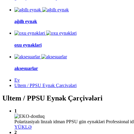
ağıllı eynək
oxu eynəkləri
aksesuarlar
Ev
Ultem / PPSU Eynək Çərçivələri
Ultem / PPSU Eynək Çərçivələri
1
Polarizasiyalı linzalı idman PPSU gün eynəkləri Professiona
YÜKLƏ
2