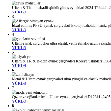
Ultem & Titan məbədli qütblü günəş eynəkləri 2024 T56442 -
YÜKLƏ
3
İdxal edilmiş PPSU eynək çərçivələri Ekoloji cəhətdən təmiz ş
YÜKLƏ
4
Ultem eynək çərçivələri ultra elastik yeniyetmələr üçün yaxşıd
YÜKLƏ
5
Ultem & TR & B-titan eynək çərçivələri Koreya üslubları T56
YÜKLƏ
6
Metal & Ultem eynək çərçivələri ultra yüngül və elastik məbə
YÜKLƏ
7
Qızlar və oğlanlar üçün Ultem eynək çərçivələri D12811 -2405
YÜKLƏ
8