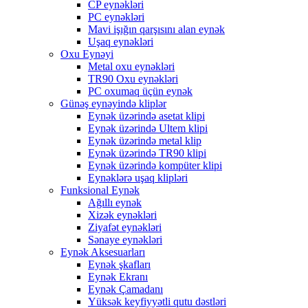
CP eynəkləri
PC eynəkləri
Mavi işığın qarşısını alan eynək
Uşaq eynəkləri
Oxu Eynəyi
Metal oxu eynəkləri
TR90 Oxu eynəkləri
PC oxumaq üçün eynək
Günəş eynəyində kliplər
Eynək üzərində asetat klipi
Eynək üzərində Ultem klipi
Eynək üzərində metal klip
Eynək üzərində TR90 klipi
Eynək üzərində kompüter klipi
Eynəklərə uşaq klipləri
Funksional Eynək
Ağıllı eynək
Xizək eynəkləri
Ziyafət eynəkləri
Sənaye eynəkləri
Eynək Aksesuarları
Eynək şkafları
Eynək Ekranı
Eynək Çamadanı
Yüksək keyfiyyətli qutu dəstləri