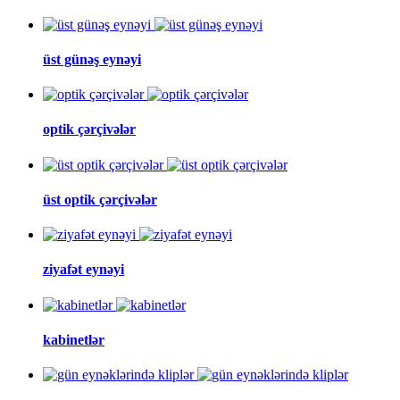
üst günəş eynəyi
optik çərçivələr
üst optik çərçivələr
ziyafət eynəyi
kabinetlər