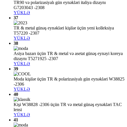
TR90 və polarizasiyalı gün eynəkləri italiya dizaynı
G7203043 -2308
YÜKLƏ
37
TR & metal günəş eynəkləri kişilər üçün yeni kolleksiya
T57220 -2307
YÜKLƏ
38
Asiya bazarı üçün TR & metal və asetat günəş eynəyi koreya
dizaynı T5271925 -2307
YÜKLƏ
39
Moda kişilər üçün TR & polarizasiyalı gün eynəkləri W38825
-2306
YÜKLƏ
40
Kişi W38828 -2306 üçün TR və metal günəş eynəkləri TAC
lensi
YÜKLƏ
41