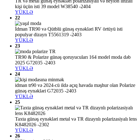
TR və metal günəş eynəkləri polarizasiyalı və neylon linzalı
kişi üçün isti 39 model W38540 -2404
YÜKLƏ
22
İdman TR90 və Qütblü günəş eynəkləri RV örtüyü isti
populyar dizayn T5561319 -2403
YÜKLƏ
23
TR90 & Polarize günəş qoruyucuları 164 model moda dəb
2025 G72035 -2403
YÜKLƏ
24
idman tr90 və 2024-cü ildə açıq havada məşhur olan Polarize
günəş eynəkləri G72035 -2403
YÜKLƏ
25
Taxta günəş eynəkləri metal və TR dizaynlı polarizasiyalı lens
K8482026 -2302
YÜKLƏ
26