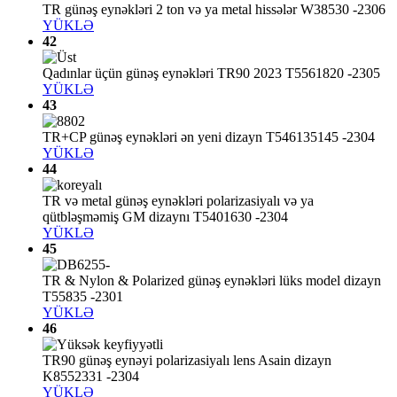
TR günəş eynəkləri 2 ton və ya metal hissələr W38530 -2306
YÜKLƏ
42
Qadınlar üçün günəş eynəkləri TR90 2023 T5561820 -2305
YÜKLƏ
43
TR+CP günəş eynəkləri ən yeni dizayn T546135145 -2304
YÜKLƏ
44
TR və metal günəş eynəkləri polarizasiyalı və ya
qütbləşməmiş GM dizaynı T5401630 -2304
YÜKLƏ
45
TR & Nylon & Polarized günəş eynəkləri lüks model dizayn
T55835 -2301
YÜKLƏ
46
TR90 günəş eynəyi polarizasiyalı lens Asain dizayn
K8552331 -2304
YÜKLƏ