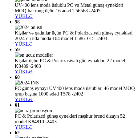
UV400 lens moda üslublu PC və Metal günəş eynəkləri
MOQ hər rəng üçün 16 ədəd T56568 -2405
YÜKLƏ
58
Kişilər və qadınlar üçün PC & Polarizasiyalı günəş eynəkləri
2024-cü ildə moda 164 model T5861015 -2403
YÜKLƏ
59
Kişilər üçün PC & Polarizasiyalı gün eynəkləri 22 model
K8489 -2403
YÜKLƏ
60
PC günəş eynəyi UV400 lens moda üslubları 46 model MOQ
qrup başına 1000 ədəd T578 -2402
YÜKLƏ
61
PC & Polarized günəş eynəkləri məşhur brend dizayn 52
model K84810 -2403
YÜKLƏ
62