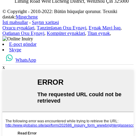
Liming Road West Lucheng District, Wenzhou Çin 325000
© Copyright - 2010-2022: Bütün hüquqlar qorunur. Texniki
dəstək:
Mingcheng
İsti məhsullar
-
Saytın xəritəsi
Oxucu eynəkləri
,
Tənzimlənən Oxu Eynəyi
,
Eynək Mavi İşıq
,
Qatlanan Oxu Eynəyi
,
Kompüter eynəkləri
,
Titan eynək
,
E-poçt göndər
Skype
WhatsApp
x