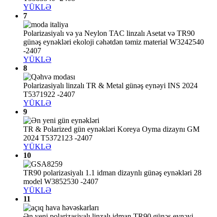
YÜKLƏ
7
Polarizasiyalı və ya Neylon TAC linzalı Asetat və TR90
günəş eynəkləri ekoloji cəhətdən təmiz material W3242540
-2407
YÜKLƏ
8
Polarizasiyalı linzalı TR & Metal günəş eynəyi INS 2024
T5371922 -2407
YÜKLƏ
9
TR & Polarized gün eynəkləri Koreya Oyma dizaynı GM
2024 T5372123 -2407
YÜKLƏ
10
TR90 polarizasiyalı 1.1 idman dizaynlı günəş eynəkləri 28
model W3852530 -2407
YÜKLƏ
11
Ən yeni polarizasiyalı linzalı idman TR90 günəş eynəyi