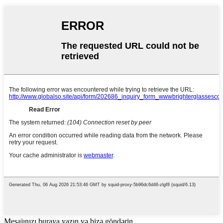
Mesajınızı buraya yazın və bizə göndərin