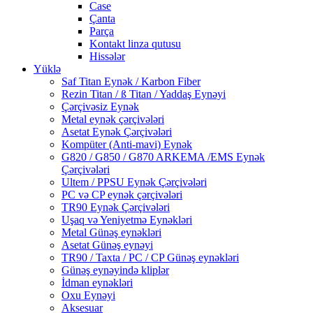
Case
Çanta
Parça
Kontakt linza qutusu
Hissələr
Yüklə
Saf Titan Eynək / Karbon Fiber
Rezin Titan / ß Titan / Yaddaş Eynəyi
Çərçivəsiz Eynək
Metal eynək çərçivələri
Asetat Eynək Çərçivələri
Kompüter (Anti-mavi) Eynək
G820 / G850 / G870 ARKEMA /EMS Eynək
Çərçivələri
Ultem / PPSU Eynək Çərçivələri
PC və CP eynək çərçivələri
TR90 Eynək Çərçivələri
Uşaq və Yeniyetmə Eynəkləri
Metal Günəş eynəkləri
Asetat Günəş eynəyi
TR90 / Taxta / PC / CP Günəş eynəkləri
Günəş eynəyində kliplər
İdman eynəkləri
Oxu Eynəyi
Aksesuar