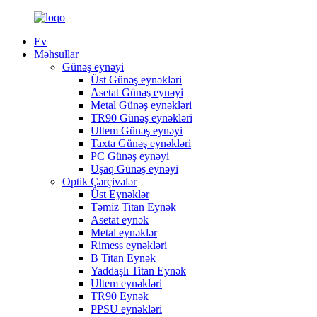
Ev
Məhsullar
Günəş eynəyi
Üst Günəş eynəkləri
Asetat Günəş eynəyi
Metal Günəş eynəkləri
TR90 Günəş eynəkləri
Ultem Günəş eynəyi
Taxta Günəş eynəkləri
PC Günəş eynəyi
Uşaq Günəş eynəyi
Optik Çərçivələr
Üst Eynəklər
Təmiz Titan Eynək
Asetat eynək
Metal eynəklər
Rimess eynəkləri
B Titan Eynək
Yaddaşlı Titan Eynək
Ultem eynəkləri
TR90 Eynək
PPSU eynəkləri