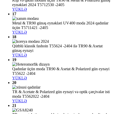
Kişi və qadın modası üçün TR90 & Metal & Polarized günəş
eynəkləri 2024 T5712530 -2405
YÜKLƏ
17
Metal & TR90 günəş eynəkləri UV400 moda 2024 qadınlar
üçün T5711421 -2405
YÜKLƏ
18
Qütblü klassik fashoin T55624 -2404 ilə TR90 & Asetat
günəş eynəyi
YÜKLƏ
19
Qadınlar üçün moda TR90 & Asetat & Polarized gün eynəyi
T55622 -2404
YÜKLƏ
20
TR & Acetate & Polarized gün eynəyi və optik çərçivələr isti
moda T5562022 -2404
YÜKLƏ
21