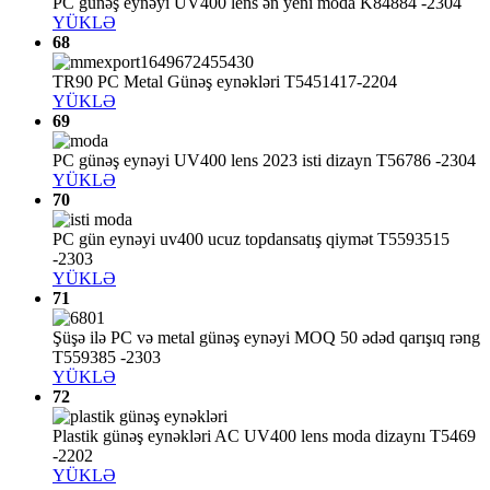
PC günəş eynəyi UV400 lens ən yeni moda K84884 -2304
YÜKLƏ
68
TR90 PC Metal Günəş eynəkləri T5451417-2204
YÜKLƏ
69
PC günəş eynəyi UV400 lens 2023 isti dizayn T56786 -2304
YÜKLƏ
70
PC gün eynəyi uv400 ucuz topdansatış qiymət T5593515
-2303
YÜKLƏ
71
Şüşə ilə PC və metal günəş eynəyi MOQ 50 ədəd qarışıq rəng
T559385 -2303
YÜKLƏ
72
Plastik günəş eynəkləri AC UV400 lens moda dizaynı T5469
-2202
YÜKLƏ