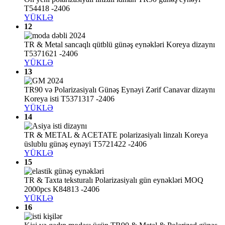
T54418 -2406
YÜKLƏ
12
TR & Metal sancaqlı qütblü günəş eynəkləri Koreya dizaynı
T5371621 -2406
YÜKLƏ
13
TR90 və Polarizasiyalı Günəş Eynəyi Zərif Canavar dizaynı
Koreya isti T5371317 -2406
YÜKLƏ
14
TR & METAL & ACETATE polarizasiyalı linzalı Koreya
üslublu günəş eynəyi T5721422 -2406
YÜKLƏ
15
TR & Taxta teksturalı Polarizasiyalı gün eynəkləri MOQ
2000pcs K84813 -2406
YÜKLƏ
16