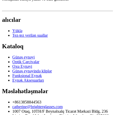
alıcılar
Yüklə
Tez-tez verilən suallar
Kataloq
Günəş eynəyi
Optik Çərçivələr
Oxu Eynəyi
Günəş eynəyində kliplər
Funksional Eynək
Eynək Aksesuarları
Məsləhətləşmələr
+8613858844563
catherine@brighterglasses.com
1007 Otaq, 10TH/F Beynəlxalq Ticarət Mərkəzi Bldg, 236