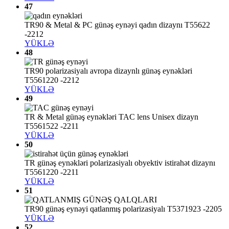
47
TR90 & Metal & PC günəş eynəyi qadın dizaynı T55622
-2212
YÜKLƏ
48
TR90 polarizasiyalı avropa dizaynlı günəş eynəkləri
T5561220 -2212
YÜKLƏ
49
TR & Metal günəş eynəkləri TAC lens Unisex dizayn
T5561522 -2211
YÜKLƏ
50
TR günəş eynəkləri polarizasiyalı obyektiv istirahət dizaynı
T5561220 -2211
YÜKLƏ
51
TR90 günəş eynəyi qatlanmış polarizasiyalı T5371923 -2205
YÜKLƏ
52