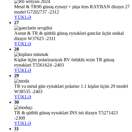
Metal & TR90 günəş eynəyi + şüşə lens RAYBAN dizayn 27
model G7202737 -2312
YÜKLƏ
27
Asetat & TR & qütblü günəş eynəkləri gənclər üçün unikal
dizayn W37625 -2311
YÜKLƏ
28
Kişilər üçün polarizasiyalı RV örtüklü rezin TR günəş
eynəkləri T5561624 -2403
YÜKLƏ
29
TR və metal gün eynəkləri polarize 1.1 kişilər üçün 29 model
W38535 -2403
YÜKLƏ
30
TR & qütblü günəş eynəkləri INS isti dizayn T5271423
-2309
YÜKLƏ
31