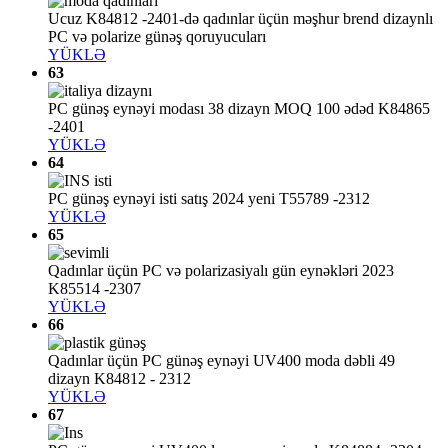
Ucuz K84812 -2401-də qadınlar üçün məşhur brend dizaynlı
PC və polarize günəş qoruyucuları
YÜKLƏ
63
PC günəş eynəyi modası 38 dizayn MOQ 100 ədəd K84865
-2401
YÜKLƏ
64
PC günəş eynəyi isti satış 2024 yeni T55789 -2312
YÜKLƏ
65
Qadınlar üçün PC və polarizasiyalı gün eynəkləri 2023
K85514 -2307
YÜKLƏ
66
Qadınlar üçün PC günəş eynəyi UV400 moda dəbli 49
dizayn K84812 - 2312
YÜKLƏ
67