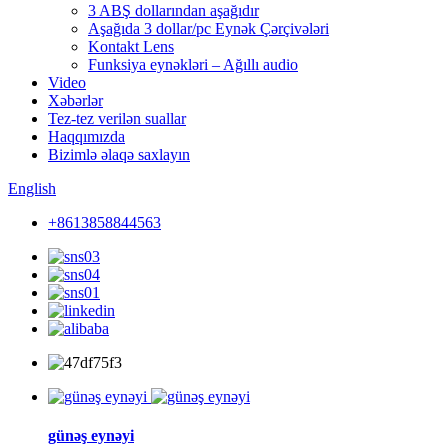
3 ABŞ dollarından aşağıdır
Aşağıda 3 dollar/pc Eynək Çərçivələri
Kontakt Lens
Funksiya eynəkləri – Ağıllı audio
Video
Xəbərlər
Tez-tez verilən suallar
Haqqımızda
Bizimlə əlaqə saxlayın
English
+8613858844563
günəş eynəyi