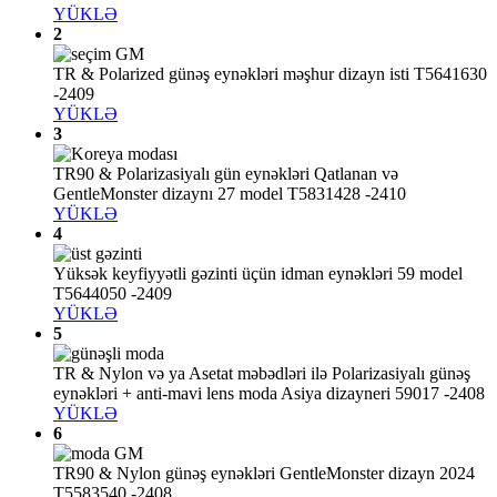
YÜKLƏ
2
TR & Polarized günəş eynəkləri məşhur dizayn isti T5641630
-2409
YÜKLƏ
3
TR90 & Polarizasiyalı gün eynəkləri Qatlanan və
GentleMonster dizaynı 27 model T5831428 -2410
YÜKLƏ
4
Yüksək keyfiyyətli gəzinti üçün idman eynəkləri 59 model
T5644050 -2409
YÜKLƏ
5
TR & Nylon və ya Asetat məbədləri ilə Polarizasiyalı günəş
eynəkləri + anti-mavi lens moda Asiya dizayneri 59017 -2408
YÜKLƏ
6
TR90 & Nylon günəş eynəkləri GentleMonster dizayn 2024
T5583540 -2408