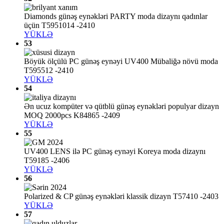
Diamonds günəş eynəkləri PARTY moda dizaynı qadınlar
üçün T5951014 -2410
YÜKLƏ
53
Böyük ölçülü PC günəş eynəyi UV400 Mübaliğə növü moda
T595512 -2410
YÜKLƏ
54
Ən ucuz kompüter və qütblü günəş eynəkləri populyar dizayn
MOQ 2000pcs K84865 -2409
YÜKLƏ
55
UV400 LENS ilə PC günəş eynəyi Koreya moda dizaynı
T59185 -2406
YÜKLƏ
56
Polarized & CP günəş eynəkləri klassik dizayn T57410 -2403
YÜKLƏ
57