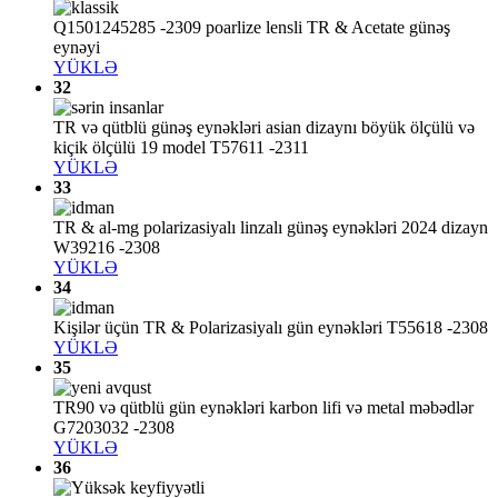
Q1501245285 -2309 poarlize lensli TR & Acetate günəş
eynəyi
YÜKLƏ
32
TR və qütblü günəş eynəkləri asian dizaynı böyük ölçülü və
kiçik ölçülü 19 model T57611 -2311
YÜKLƏ
33
TR & al-mg polarizasiyalı linzalı günəş eynəkləri 2024 dizayn
W39216 -2308
YÜKLƏ
34
Kişilər üçün TR & Polarizasiyalı gün eynəkləri T55618 -2308
YÜKLƏ
35
TR90 və qütblü gün eynəkləri karbon lifi və metal məbədlər
G7203032 -2308
YÜKLƏ
36