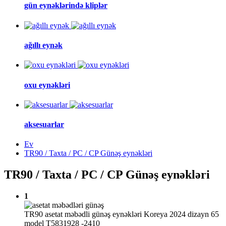
gün eynəklərində kliplər
ağıllı eynək
oxu eynəkləri
aksesuarlar
Ev
TR90 / Taxta / PC / CP Günəş eynəkləri
TR90 / Taxta / PC / CP Günəş eynəkləri
1
TR90 asetat məbədli günəş eynəkləri Koreya 2024 dizayn 65
model T5831928 -2410