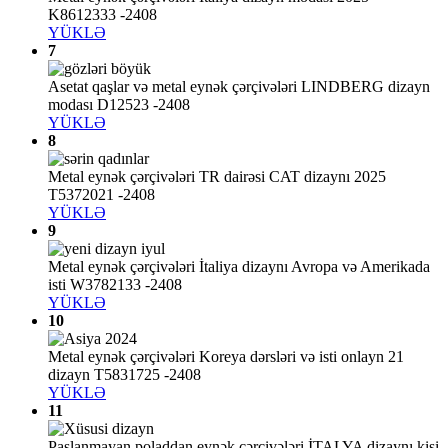
K8612333 -2408
YÜKLƏ
7
Asetat qaşlar və metal eynək çərçivələri LINDBERG dizayn
modası D12523 -2408
YÜKLƏ
8
Metal eynək çərçivələri TR dairəsi CAT dizaynı 2025
T5372021 -2408
YÜKLƏ
9
Metal eynək çərçivələri İtaliya dizaynı Avropa və Amerikada
isti W3782133 -2408
YÜKLƏ
10
Metal eynək çərçivələri Koreya dərsləri və isti onlayn 21
dizayn T5831725 -2408
YÜKLƏ
11
Paslanmayan poladdan eynək çərçivələri İTALYA dizaynı kişi