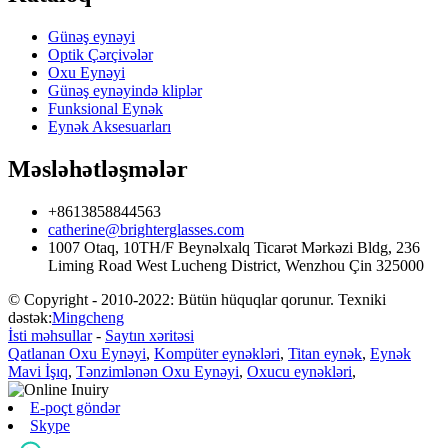
Günəş eynəyi
Optik Çərçivələr
Oxu Eynəyi
Günəş eynəyində kliplər
Funksional Eynək
Eynək Aksesuarları
Məsləhətləşmələr
+8613858844563
catherine@brighterglasses.com
1007 Otaq, 10TH/F Beynəlxalq Ticarət Mərkəzi Bldg, 236
Liming Road West Lucheng District, Wenzhou Çin 325000
© Copyright - 2010-2022: Bütün hüquqlar qorunur. Texniki
dəstək:
Mingcheng
İsti məhsullar
-
Saytın xəritəsi
Qatlanan Oxu Eynəyi
,
Kompüter eynəkləri
,
Titan eynək
,
Eynək
Mavi İşıq
,
Tənzimlənən Oxu Eynəyi
,
Oxucu eynəkləri
,
E-poçt göndər
Skype