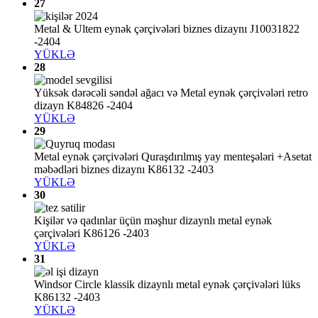
27
Metal & Ultem eynək çərçivələri biznes dizaynı J10031822
-2404
YÜKLƏ
28
Yüksək dərəcəli səndəl ağacı və Metal eynək çərçivələri retro
dizayn K84826 -2404
YÜKLƏ
29
Metal eynək çərçivələri Quraşdırılmış yay menteşələri +Asetat
məbədləri biznes dizaynı K86132 -2403
YÜKLƏ
30
Kişilər və qadınlar üçün məşhur dizaynlı metal eynək
çərçivələri K86126 -2403
YÜKLƏ
31
Windsor Circle klassik dizaynlı metal eynək çərçivələri lüks
K86132 -2403
YÜKLƏ