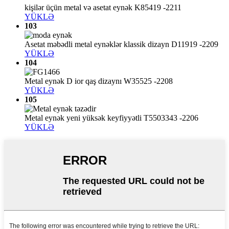
kişilər üçün metal və asetat eynək K85419 -2211
YÜKLƏ
103
Asetat məbədli metal eynəklər klassik dizayn D11919 -2209
YÜKLƏ
104
Metal eynək D ior qaş dizaynı W35525 -2208
YÜKLƏ
105
Metal eynək yeni yüksək keyfiyyətli T5503343 -2206
YÜKLƏ