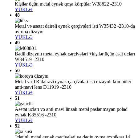
Kişilər üçün metal eynək qoşa körpülər W38622 -2310
YÜKLƏ
48
Metal və asetat dairəli eynək çərçivələri isti W35432 -2310-da
avropa dizaynı
YÜKLƏ
49
Bədii dizaynlı metal eynək çərçivələri +kişilər üçün asat ucları
W34519 -2310
YÜKLƏ
50
Metal və TR dairəvi eynək çərçivələri isti dizaynlı kompüter
anti-mavi lens D11919 -2310
YÜKLƏ
51
Asetat ucları və anti-mavi linzalı metal paslanmayan polad
eynək K85516 -2310
YÜKLƏ
52
Jelatinli metal eynək çərçivələri və dəqiq oyma texnikası 14