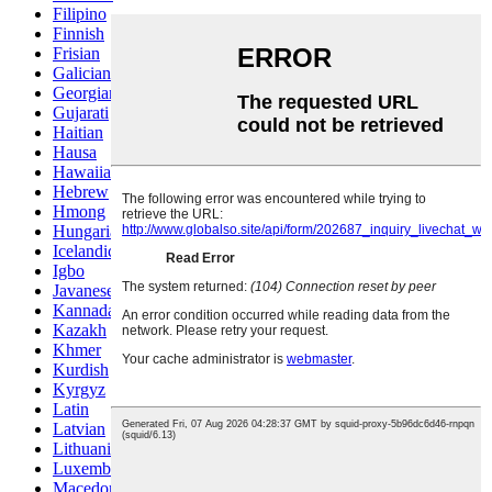
Filipino
Finnish
Frisian
Galician
Georgian
Gujarati
Haitian
Hausa
Hawaiian
Hebrew
Hmong
Hungarian
Icelandic
Igbo
Javanese
Kannada
Kazakh
Khmer
Kurdish
Kyrgyz
Latin
Latvian
Lithuanian
Luxembou..
Macedonian