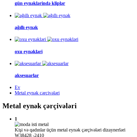
gün eynəklərində kliplər
ağıllı eynək
oxu eynəkləri
aksesuarlar
Ev
Metal eynək çərçivələri
Metal eynək çərçivələri
1
Kişi və qadınlar üçün metal eynək çərçivələri dizaynerləri
W38428 -2410