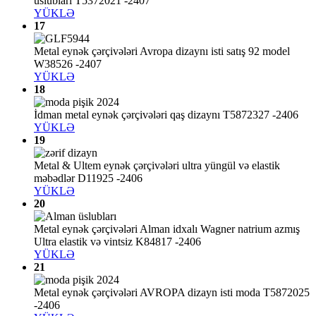
üslubları T5372021 -2407
YÜKLƏ
17
Metal eynək çərçivələri Avropa dizaynı isti satış 92 model
W38526 -2407
YÜKLƏ
18
İdman metal eynək çərçivələri qaş dizaynı T5872327 -2406
YÜKLƏ
19
Metal & Ultem eynək çərçivələri ultra yüngül və elastik
məbədlər D11925 -2406
YÜKLƏ
20
Metal eynək çərçivələri Alman idxalı Wagner natrium azmış
Ultra elastik və vintsiz K84817 -2406
YÜKLƏ
21
Metal eynək çərçivələri AVROPA dizayn isti moda T5872025
-2406