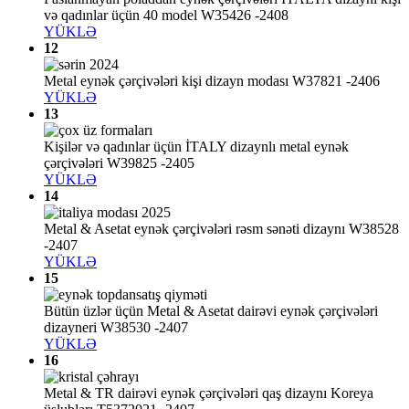
və qadınlar üçün 40 model W35426 -2408
YÜKLƏ
12
Metal eynək çərçivələri kişi dizayn modası W37821 -2406
YÜKLƏ
13
Kişilər və qadınlar üçün İTALY dizaynlı metal eynək
çərçivələri W39825 -2405
YÜKLƏ
14
Metal & Asetat eynək çərçivələri rəsm sənəti dizaynı W38528
-2407
YÜKLƏ
15
Bütün üzlər üçün Metal & Asetat dairəvi eynək çərçivələri
dizayneri W38530 -2407
YÜKLƏ
16
Metal & TR dairəvi eynək çərçivələri qaş dizaynı Koreya