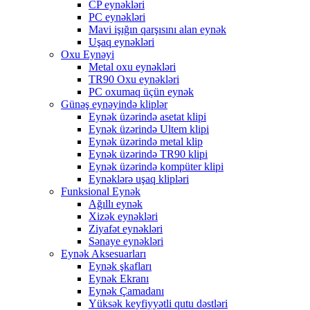
CP eynəkləri
PC eynəkləri
Mavi işığın qarşısını alan eynək
Uşaq eynəkləri
Oxu Eynəyi
Metal oxu eynəkləri
TR90 Oxu eynəkləri
PC oxumaq üçün eynək
Günəş eynəyində kliplər
Eynək üzərində asetat klipi
Eynək üzərində Ultem klipi
Eynək üzərində metal klip
Eynək üzərində TR90 klipi
Eynək üzərində kompüter klipi
Eynəklərə uşaq klipləri
Funksional Eynək
Ağıllı eynək
Xizək eynəkləri
Ziyafət eynəkləri
Sənaye eynəkləri
Eynək Aksesuarları
Eynək şkafları
Eynək Ekranı
Eynək Çamadanı
Yüksək keyfiyyətli qutu dəstləri