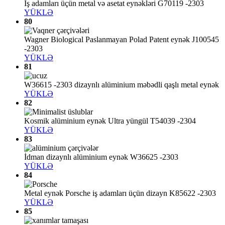
İş adamları üçün metal və asetat eynəkləri G70119 -2303
YÜKLƏ
80
Wagner Biological Paslanmayan Polad Patent eynək J100545
-2303
YÜKLƏ
81
W36615 -2303 dizaynlı alüminium məbədli qaşlı metal eynək
YÜKLƏ
82
Kosmik alüminium eynək Ultra yüngül T54039 -2304
YÜKLƏ
83
İdman dizaynlı alüminium eynək W36625 -2303
YÜKLƏ
84
Metal eynək Porsche iş adamları üçün dizayn K85622 -2303
YÜKLƏ
85