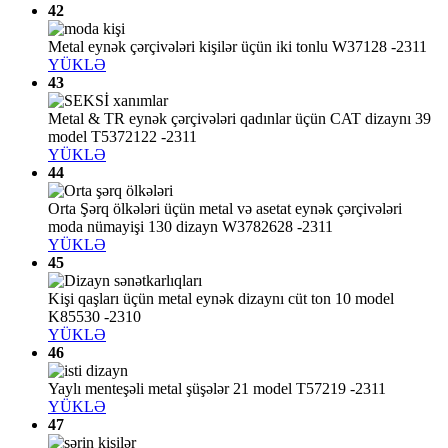
42
Metal eynək çərçivələri kişilər üçün iki tonlu W37128 -2311
YÜKLƏ
43
Metal & TR eynək çərçivələri qadınlar üçün CAT dizaynı 39
model T5372122 -2311
YÜKLƏ
44
Orta Şərq ölkələri üçün metal və asetat eynək çərçivələri
moda nümayişi 130 dizayn W3782628 -2311
YÜKLƏ
45
Kişi qaşları üçün metal eynək dizaynı cüt ton 10 model
K85530 -2310
YÜKLƏ
46
Yaylı menteşəli metal şüşələr 21 model T57219 -2311
YÜKLƏ
47