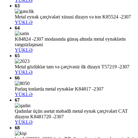
YÜKLƏ
63
Metal eynək çərçivələri xüsusi dizayn və ton K85524 -2307
YÜKLƏ
64
K84824 -2307 modasında günəş altında metal eynəklərin
rəngsizləşməsi
YÜKLƏ
65
Metal gözlüklər tam və çərçivəsiz ilk dizayn T57219 -2307
YÜKLƏ
66
Parlaq tonlarda metal eynəklər K84817 -2307
YÜKLƏ
67
Qadınlar üçün asetat məbədli metal eynək çərçivələri CAT
dizaynı K8481720 -2307
YÜKLƏ
68