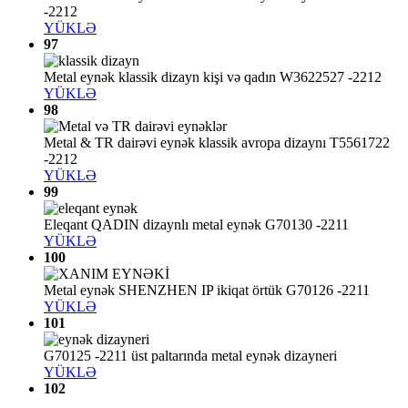
-2212
YÜKLƏ
97
Metal eynək klassik dizayn kişi və qadın W3622527 -2212
YÜKLƏ
98
Metal & TR dairəvi eynək klassik avropa dizaynı T5561722
-2212
YÜKLƏ
99
Eleqant QADIN dizaynlı metal eynək G70130 -2211
YÜKLƏ
100
Metal eynək SHENZHEN IP ikiqat örtük G70126 -2211
YÜKLƏ
101
G70125 -2211 üst paltarında metal eynək dizayneri
YÜKLƏ
102