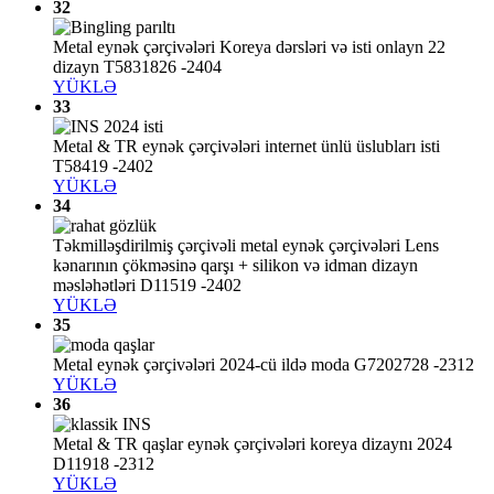
32
Metal eynək çərçivələri Koreya dərsləri və isti onlayn 22
dizayn T5831826 -2404
YÜKLƏ
33
Metal & TR eynək çərçivələri internet ünlü üslubları isti
T58419 -2402
YÜKLƏ
34
Təkmilləşdirilmiş çərçivəli metal eynək çərçivələri Lens
kənarının çökməsinə qarşı + silikon və idman dizayn
məsləhətləri D11519 -2402
YÜKLƏ
35
Metal eynək çərçivələri 2024-cü ildə moda G7202728 -2312
YÜKLƏ
36
Metal & TR qaşlar eynək çərçivələri koreya dizaynı 2024
D11918 -2312
YÜKLƏ