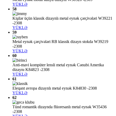
YÜKLƏ
58
Kişilər üçün klassik dizaynlı metal eynək çərçivələri W39221
-2308
YÜKLƏ
59
Metal eynək çərçivələri RB klassik dizayn stokda W39219
-2308
YÜKLƏ
60
Anti-mavi kompüter lensli metal eynək Cənubi Amerika
dizaynı K84823 -2308
YÜKLƏ
61
Eleqant avropa dizaynlı metal eynək K84830 -2308
YÜKLƏ
62
Tünd romantik dizaynda flüoresanlı metal eynək W35436
-2308