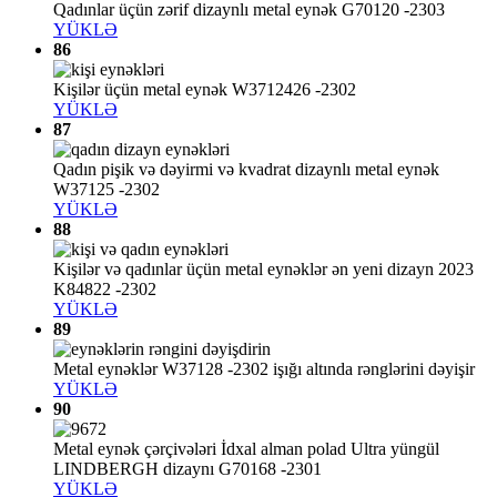
Qadınlar üçün zərif dizaynlı metal eynək G70120 -2303
YÜKLƏ
86
Kişilər üçün metal eynək W3712426 -2302
YÜKLƏ
87
Qadın pişik və dəyirmi və kvadrat dizaynlı metal eynək
W37125 -2302
YÜKLƏ
88
Kişilər və qadınlar üçün metal eynəklər ən yeni dizayn 2023
K84822 -2302
YÜKLƏ
89
Metal eynəklər W37128 -2302 işığı altında rənglərini dəyişir
YÜKLƏ
90
Metal eynək çərçivələri İdxal alman polad Ultra yüngül
LINDBERGH dizaynı G70168 -2301
YÜKLƏ