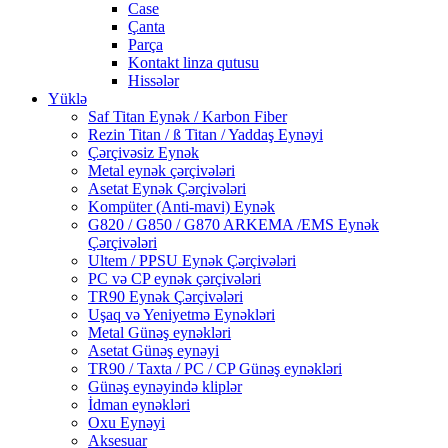
Case
Çanta
Parça
Kontakt linza qutusu
Hissələr
Yüklə
Saf Titan Eynək / Karbon Fiber
Rezin Titan / ß Titan / Yaddaş Eynəyi
Çərçivəsiz Eynək
Metal eynək çərçivələri
Asetat Eynək Çərçivələri
Kompüter (Anti-mavi) Eynək
G820 / G850 / G870 ARKEMA /EMS Eynək
Çərçivələri
Ultem / PPSU Eynək Çərçivələri
PC və CP eynək çərçivələri
TR90 Eynək Çərçivələri
Uşaq və Yeniyetmə Eynəkləri
Metal Günəş eynəkləri
Asetat Günəş eynəyi
TR90 / Taxta / PC / CP Günəş eynəkləri
Günəş eynəyində kliplər
İdman eynəkləri
Oxu Eynəyi
Aksesuar