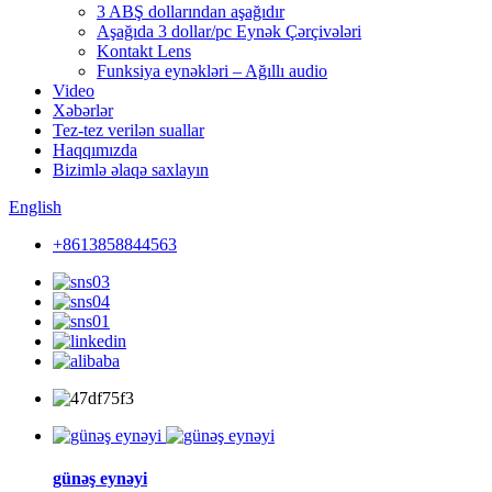
3 ABŞ dollarından aşağıdır
Aşağıda 3 dollar/pc Eynək Çərçivələri
Kontakt Lens
Funksiya eynəkləri – Ağıllı audio
Video
Xəbərlər
Tez-tez verilən suallar
Haqqımızda
Bizimlə əlaqə saxlayın
English
+8613858844563
günəş eynəyi