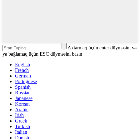
Axtarmaq üçün enter düyməsini və
ya bağlamaq üçün ESC düyməsini basın
English
French
German
Portuguese
Spanish
Russian
Japanese
Korean
Arabic
Irish
Greek
Turkish
Italian
Danish