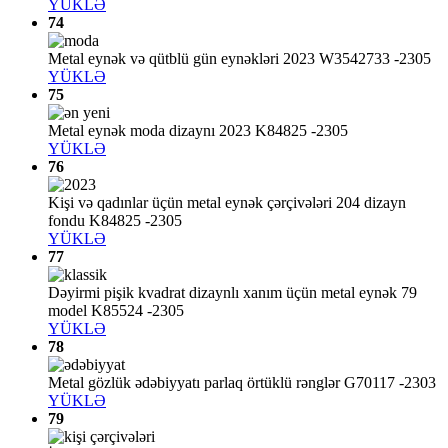
YÜKLƏ
74
Metal eynək və qütblü gün eynəkləri 2023 W3542733 -2305
YÜKLƏ
75
Metal eynək moda dizaynı 2023 K84825 -2305
YÜKLƏ
76
Kişi və qadınlar üçün metal eynək çərçivələri 204 dizayn
fondu K84825 -2305
YÜKLƏ
77
Dəyirmi pişik kvadrat dizaynlı xanım üçün metal eynək 79
model K85524 -2305
YÜKLƏ
78
Metal gözlük ədəbiyyatı parlaq örtüklü rənglər G70117 -2303
YÜKLƏ
79