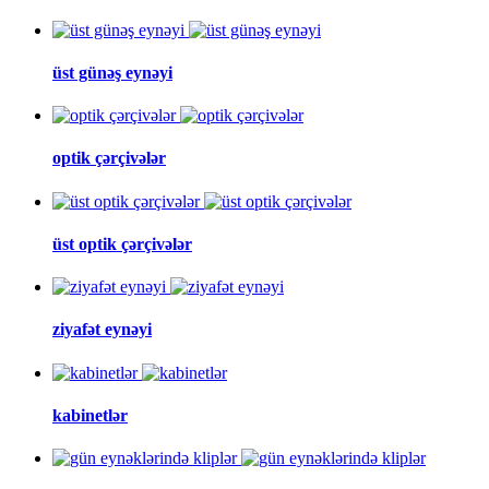
üst günəş eynəyi
optik çərçivələr
üst optik çərçivələr
ziyafət eynəyi
kabinetlər