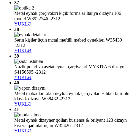
37
Metal eynək çərçivələri kiçik formalar İtaliya dizaynı 106
model W3952546 -2312
YÜKLƏ
38
Sərin kişilər üçün metal məftilli məbəd eynəkləri W35430
-2312
YÜKLƏ
39
Nazik polad və asetat eynək çərçivələri MYKITA 6 dizayn
S4156595 -2312
YÜKLƏ
40
Metal məbədləri olan neylon eynək çərçivələri + titan burunlu
klassik dizayn W38432 -2312
YÜKLƏ
41
Metal eynək dizayner qolları busienss & brilyant 123 dizayn
kişi və qadınlar üçün W35426 -2312
YÜKLƏ