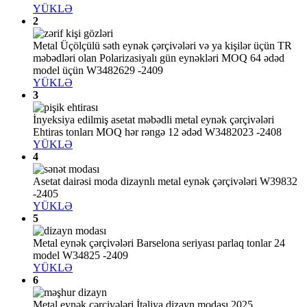
YÜKLƏ
2
Metal Üçölçülü səth eynək çərçivələri və ya kişilər üçün TR
məbədləri olan Polarizasiyalı gün eynəkləri MOQ 64 ədəd
model üçün W3482629 -2409
YÜKLƏ
3
İnyeksiya edilmiş asetat məbədli metal eynək çərçivələri
Ehtiras tonları MOQ hər rəngə 12 ədəd W3482023 -2408
YÜKLƏ
4
Asetat dairəsi moda dizaynlı metal eynək çərçivələri W39832
-2405
YÜKLƏ
5
Metal eynək çərçivələri Barselona seriyası parlaq tonlar 24
model W34825 -2409
YÜKLƏ
6
Metal eynək çərçivələri İtaliya dizayn modası 2025