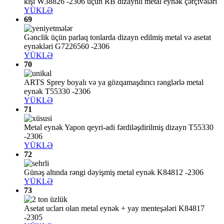
kişi W38826 -2306 üçün RB dizaynlı metal eynək çərçivələri
YÜKLƏ
69
Gənclik üçün parlaq tonlarda dizayn edilmiş metal və asetat
eynəkləri G7226560 -2306
YÜKLƏ
70
ARTS Sprey boyalı və ya gözqamaşdırıcı rənglərlə metal
eynək T55330 -2306
YÜKLƏ
71
Metal eynək Yapon qeyri-adi fərdiləşdirilmiş dizayn T55330
-2306
YÜKLƏ
72
Günəş altında rəngi dəyişmiş metal eynək K84812 -2306
YÜKLƏ
73
Asetat ucları olan metal eynək + yay menteşələri K84817
-2305