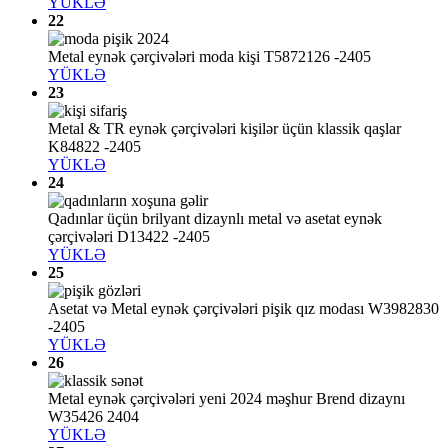
YÜKLƏ
22
Metal eynək çərçivələri moda kişi T5872126 -2405
YÜKLƏ
23
Metal & TR eynək çərçivələri kişilər üçün klassik qaşlar
K84822 -2405
YÜKLƏ
24
Qadınlar üçün brilyant dizaynlı metal və asetat eynək
çərçivələri D13422 -2405
YÜKLƏ
25
Asetat və Metal eynək çərçivələri pişik qız modası W3982830
-2405
YÜKLƏ
26
Metal eynək çərçivələri yeni 2024 məşhur Brend dizaynı
W35426 2404
YÜKLƏ