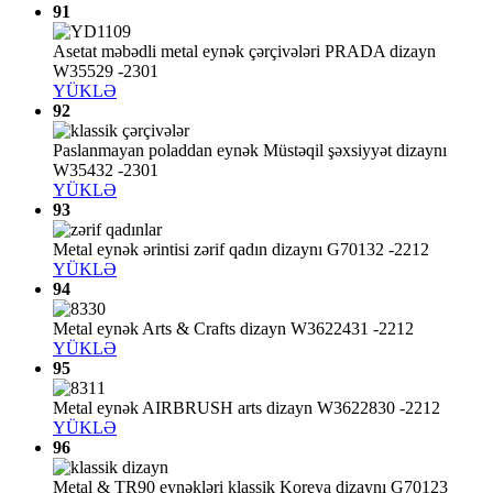
91
Asetat məbədli metal eynək çərçivələri PRADA dizayn
W35529 -2301
YÜKLƏ
92
Paslanmayan poladdan eynək Müstəqil şəxsiyyət dizaynı
W35432 -2301
YÜKLƏ
93
Metal eynək ərintisi zərif qadın dizaynı G70132 -2212
YÜKLƏ
94
Metal eynək Arts & Crafts dizayn W3622431 -2212
YÜKLƏ
95
Metal eynək AIRBRUSH arts dizayn W3622830 -2212
YÜKLƏ
96
Metal & TR90 eynəkləri klassik Koreya dizaynı G70123