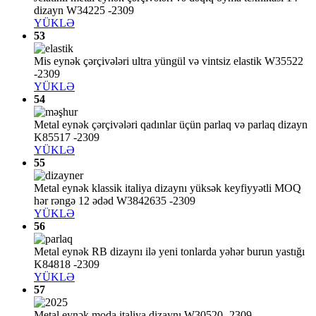
dizayn W34225 -2309
YÜKLƏ
53
Mis eynək çərçivələri ultra yüngül və vintsiz elastik W35522
-2309
YÜKLƏ
54
Metal eynək çərçivələri qadınlar üçün parlaq və parlaq dizayn
K85517 -2309
YÜKLƏ
55
Metal eynək klassik italiya dizaynı yüksək keyfiyyətli MOQ
hər rəngə 12 ədəd W3842635 -2309
YÜKLƏ
56
Metal eynək RB dizaynı ilə yeni tonlarda yəhər burun yastığı
K84818 -2309
YÜKLƏ
57
Metal eynək moda italiya dizaynı W30520 -2309