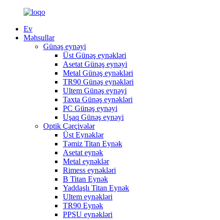
Ev
Məhsullar
Günəş eynəyi
Üst Günəş eynəkləri
Asetat Günəş eynəyi
Metal Günəş eynəkləri
TR90 Günəş eynəkləri
Ultem Günəş eynəyi
Taxta Günəş eynəkləri
PC Günəş eynəyi
Uşaq Günəş eynəyi
Optik Çərçivələr
Üst Eynəklər
Təmiz Titan Eynək
Asetat eynək
Metal eynəklər
Rimess eynəkləri
B Titan Eynək
Yaddaşlı Titan Eynək
Ultem eynəkləri
TR90 Eynək
PPSU eynəkləri